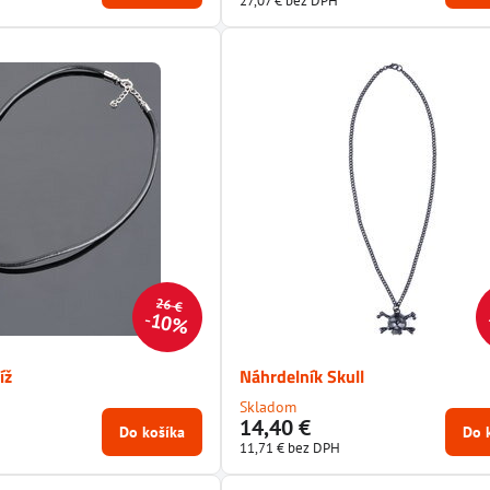
27,07 €
bez DPH
26 €
10%
íž
Náhrdelník Skull
Skladom
14,40 €
Do košíka
Do 
11,71 €
bez DPH