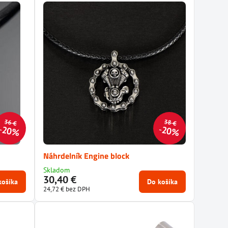
36 €
38 €
20%
20%
Náhrdelník Engine block
Skladom
30,40 €
košíka
Do košíka
24,72 €
bez DPH