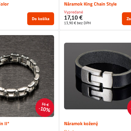
olor
Náramok King Chain Style
Vypredané
17,10 €
Do košíka
Zo
13,90 €
bez DPH
31 €
10%
n II*
Náramok kožený