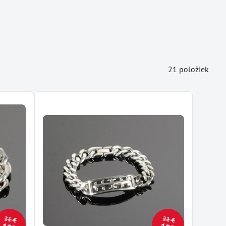
21
položiek
21 €
21 €