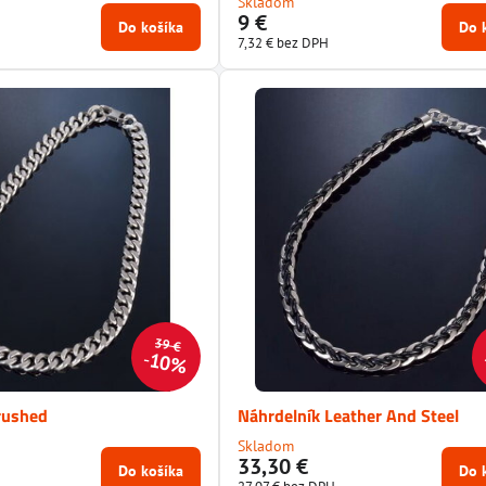
Skladom
9 €
Do košíka
Do 
7,32 €
bez DPH
39 €
10%
rushed
Náhrdelník Leather And Steel
Skladom
33,30 €
Do košíka
Do 