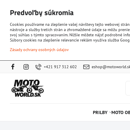
Predvoľby súkromia
Cookies používame na zlepšenie vašej návštevy tejto webovej strán
nástroje a služby tretích strán a zhromaždené údaje sa môžu prenies
svoj súhlas s týmto spracovaním. Nižšie môžete nájsť podrobné info
Súbory cookies na zlepšenie relevancie reklám využíva služba Goog
Zásady ochrany osobných údajov
+421 917 312 602
eshop@motoworld.s
PRILBY
MOTO OB