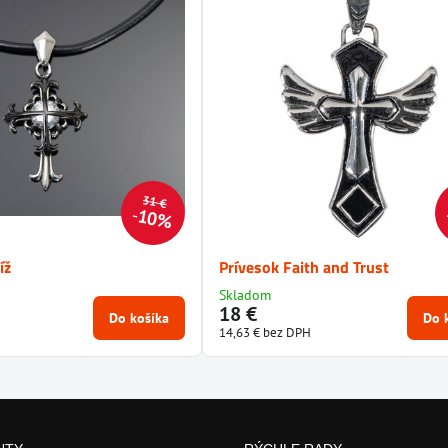
31 €
10%
íž
Prívesok Faith and Trust
Skladom
18 €
Do košíka
Do 
14,63 €
bez DPH