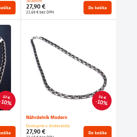
Skladom
27,90 €
košíka
Do košíka
22,68 €
bez DPH
31 €
37 €
10%
10%
Náhrdelník Modern
Dostupné u dodávateľa
27,90 €
košíka
Do košíka