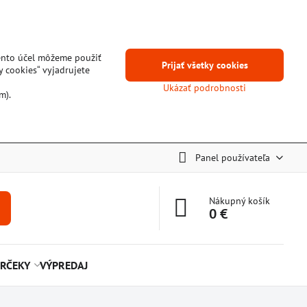
tento účel môžeme použiť
Prijať všetky cookies
y cookies“ vyjadrujete
Ukázať podrobnosti
m).
Panel používateľa
Nákupný košík
0 €
RČEKY
VÝPREDAJ