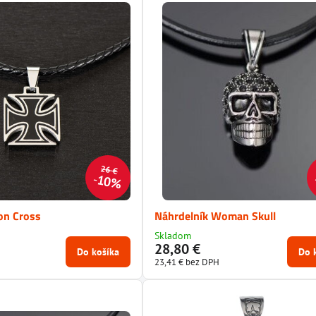
26 €
10%
on Cross
Náhrdelník Woman Skull
Skladom
28,80 €
Do košíka
Do 
23,41 €
bez DPH