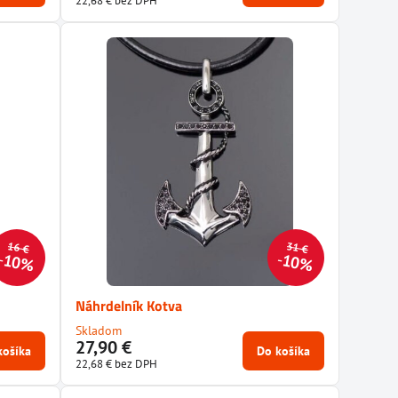
22,68 €
bez DPH
16 €
31 €
10%
10%
Náhrdelník Kotva
Skladom
27,90 €
košíka
Do košíka
22,68 €
bez DPH