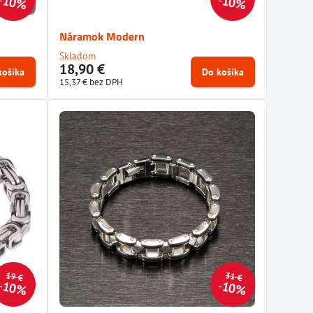
10%
10%
Náramok Modern
Skladom
18,90 €
košíka
Do košíka
15,37 €
bez DPH
19 €
31 €
10%
10%