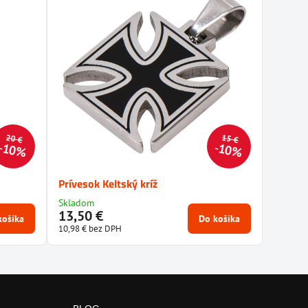
20 €
15 €
10%
10%
Prívesok Keltský kríž
Skladom
13,50 €
košíka
Do košíka
10,98 €
bez DPH