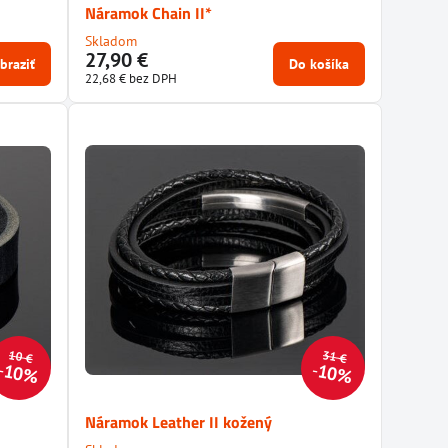
Náramok Chain II*
Skladom
27,90 €
braziť
Do košíka
22,68 €
bez DPH
10 €
31 €
10%
10%
Náramok Leather II kožený