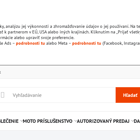
ky, analýzu jej výkonnosti a zhromažďovanie údajov o jej používaní. Na 
ť k partnerom v EÚ, USA alebo iných krajinách. Kliknutím na „Prijať všetk
rmácie alebo upraviť svoje preferencie.
le Ads –
podrobnosti tu
alebo Meta –
podrobnosti tu
(Facebook, Instagra
k
Hľadať
LEČENIE
MOTO PRÍSLUŠENSTVO
AUTORIZOVANÝ PREDAJ
DA