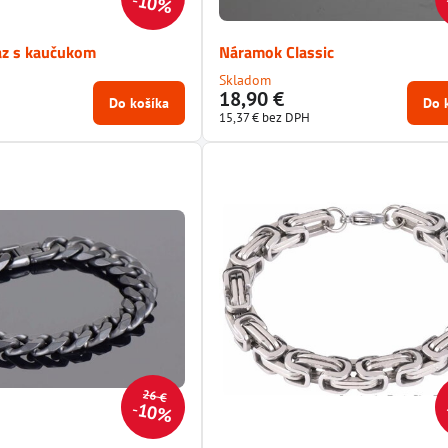
10%
az s kaučukom
Náramok Classic
Skladom
18,90 €
Do košíka
Do 
15,37 €
bez DPH
26 €
10%