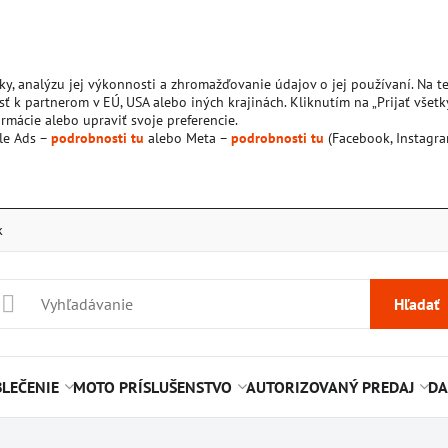
ky, analýzu jej výkonnosti a zhromažďovanie údajov o jej používaní. Na 
ť k partnerom v EÚ, USA alebo iných krajinách. Kliknutím na „Prijať všetk
rmácie alebo upraviť svoje preferencie.
le Ads –
podrobnosti tu
alebo Meta –
podrobnosti tu
(Facebook, Instagra
k
Hľadať
LEČENIE
MOTO PRÍSLUŠENSTVO
AUTORIZOVANÝ PREDAJ
DA