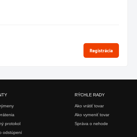
Registrácia
NTY
RÝCHLE RADY
 výmeny
Ako vrátiť tovar
vrátenia
Ako vymeniť tovar
ý protokol
Správa o nehode
o odstúpení