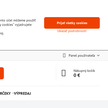
tento účel môžeme použiť
Prijať všetky cookies
y cookies“ vyjadrujete
Ukázať podrobnosti
m).
Panel používateľa
Nákupný košík
0 €
RČEKY
VÝPREDAJ