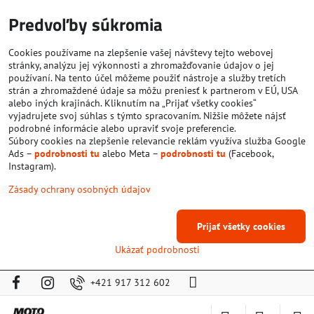
Predvoľby súkromia
Cookies používame na zlepšenie vašej návštevy tejto webovej
stránky, analýzu jej výkonnosti a zhromažďovanie údajov o jej
používaní. Na tento účel môžeme použiť nástroje a služby tretích
strán a zhromaždené údaje sa môžu preniesť k partnerom v EÚ, USA
alebo iných krajinách. Kliknutím na „Prijať všetky cookies“
vyjadrujete svoj súhlas s týmto spracovaním. Nižšie môžete nájsť
podrobné informácie alebo upraviť svoje preferencie.
Súbory cookies na zlepšenie relevancie reklám využíva služba Google
Ads –
podrobnosti tu
alebo Meta –
podrobnosti tu
(Facebook,
Instagram).
Zásady ochrany osobných údajov
Prijať všetky cookies
Ukázať podrobnosti
+421 917 312 602