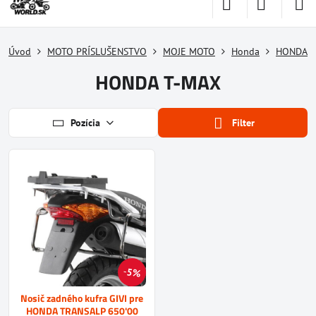
Úvod
MOTO PRÍSLUŠENSTVO
MOJE MOTO
Honda
HONDA T
HONDA T-MAX
Pozícia
Filter
5%
Nosič zadného kufra GIVI pre
HONDA TRANSALP 650'00