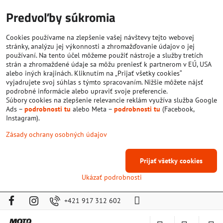
Predvoľby súkromia
Cookies používame na zlepšenie vašej návštevy tejto webovej
stránky, analýzu jej výkonnosti a zhromažďovanie údajov o jej
používaní. Na tento účel môžeme použiť nástroje a služby tretích
strán a zhromaždené údaje sa môžu preniesť k partnerom v EÚ, USA
alebo iných krajinách. Kliknutím na „Prijať všetky cookies“
vyjadrujete svoj súhlas s týmto spracovaním. Nižšie môžete nájsť
podrobné informácie alebo upraviť svoje preferencie.
Súbory cookies na zlepšenie relevancie reklám využíva služba Google
Ads –
podrobnosti tu
alebo Meta –
podrobnosti tu
(Facebook,
Instagram).
Zásady ochrany osobných údajov
Prijať všetky cookies
Ukázať podrobnosti
+421 917 312 602