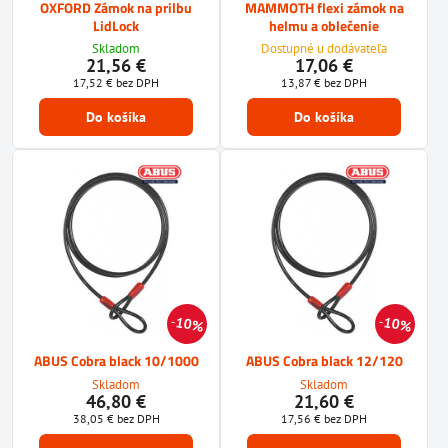
OXFORD Zámok na prilbu
MAMMOTH flexi zámok na
LidLock
helmu a oblečenie
Skladom
Dostupné u dodávateľa
21,56 €
17,06 €
17,52 €
bez DPH
13,87 €
bez DPH
Do košíka
Do košíka
10%
10%
ABUS Cobra black 10/1000
ABUS Cobra black 12/120
Skladom
Skladom
46,80 €
21,60 €
38,05 €
bez DPH
17,56 €
bez DPH