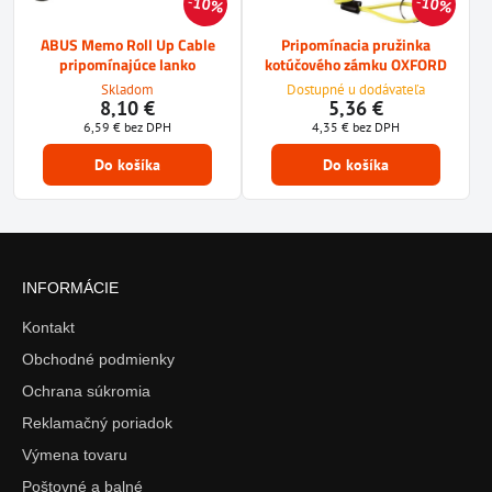
10%
10%
ABUS Memo Roll Up Cable
Pripomínacia pružinka
pripomínajúce lanko
kotúčového zámku OXFORD
Skladom
Dostupné u dodávateľa
8,10 €
5,36 €
6,59 €
bez DPH
4,35 €
bez DPH
Do košíka
Do košíka
INFORMÁCIE
Kontakt
Obchodné podmienky
Ochrana súkromia
Reklamačný poriadok
Výmena tovaru
Poštovné a balné