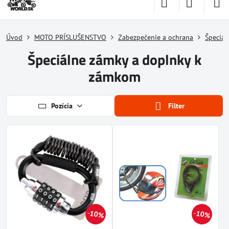
Úvod
MOTO PRÍSLUŠENSTVO
Zabezpečenie a ochrana
Špeciál
Špeciálne zámky a doplnky k
zámkom
Pozícia
Filter
10%
10%