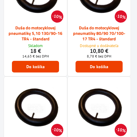
10%
10%
Duša do motocyklovej
Duša do motocyklovej
pneumatiky 5,10 130/90-16
pneumatiky 80/90 70/100-
TR4 - štandard
17 TR4 - štandard
Skladom
Dostupné u dodávateľa
18 €
10,80 €
14,63 €
bez DPH
8,78 €
bez DPH
Do košíka
Do košíka
10%
10%