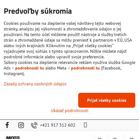
Predvoľby súkromia
Cookies používame na zlepšenie vašej návštevy tejto webovej
stránky, analýzu jej výkonnosti a zhromažďovanie údajov o jej
používaní. Na tento účel môžeme použiť nástroje a služby tretích
strán a zhromaždené údaje sa môžu preniesť k partnerom v EÚ, USA
alebo iných krajinách. Kliknutím na „Prijať všetky cookies“
vyjadrujete svoj súhlas s týmto spracovaním. Nižšie môžete nájsť
podrobné informácie alebo upraviť svoje preferencie.
Súbory cookies na zlepšenie relevancie reklám využíva služba Google
Ads –
podrobnosti tu
alebo Meta –
podrobnosti tu
(Facebook,
Instagram).
Zásady ochrany osobných údajov
Prijať všetky cookies
Ukázať podrobnosti
+421 917 312 602