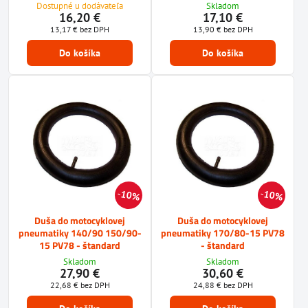
Dostupné u dodávateľa
Skladom
16,20 €
17,10 €
13,17 €
bez DPH
13,90 €
bez DPH
Do košíka
Do košíka
10%
10%
Duša do motocyklovej
Duša do motocyklovej
pneumatiky 140/90 150/90-
pneumatiky 170/80-15 PV78
15 PV78 - štandard
- štandard
Skladom
Skladom
27,90 €
30,60 €
22,68 €
bez DPH
24,88 €
bez DPH