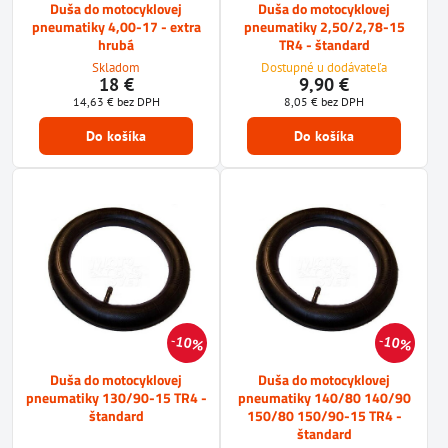
Duša do motocyklovej
Duša do motocyklovej
pneumatiky 4,00-17 - extra
pneumatiky 2,50/2,78-15
hrubá
TR4 - štandard
Skladom
Dostupné u dodávateľa
18 €
9,90 €
14,63 €
bez DPH
8,05 €
bez DPH
Do košíka
Do košíka
10%
10%
Duša do motocyklovej
Duša do motocyklovej
pneumatiky 130/90-15 TR4 -
pneumatiky 140/80 140/90
štandard
150/80 150/90-15 TR4 -
štandard