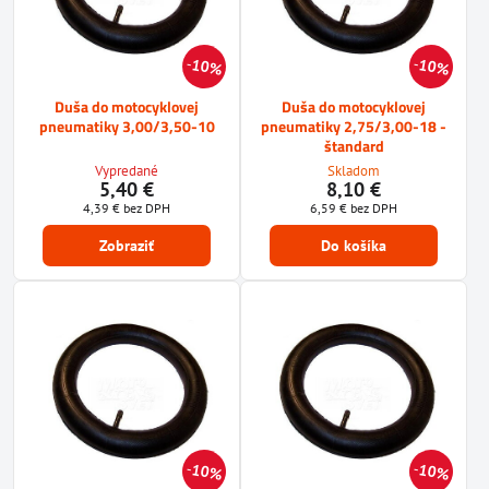
10%
10%
Duša do motocyklovej
Duša do motocyklovej
pneumatiky 3,00/3,50-10
pneumatiky 2,75/3,00-18 -
štandard
Vypredané
Skladom
5,40 €
8,10 €
4,39 €
bez DPH
6,59 €
bez DPH
Zobraziť
Do košíka
10%
10%