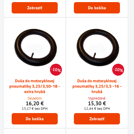
Zobraziť
Do košíka
10%
10%
Duša do motocyklovej
Duša do motocyklovej
pneumatiky 3,25/3,50-18 -
pneumatiky 3,25/3,5 -16 -
extra hrubá
hrubá
Skladom
Vypredané
16,20 €
15,30 €
13,17 €
bez DPH
12,44 €
bez DPH
Do košíka
Zobraziť