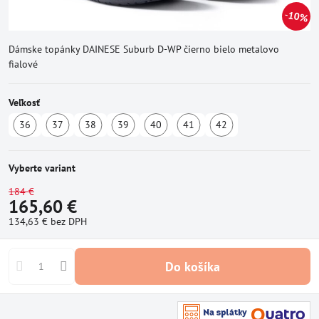
10%
Dámske topánky DAINESE Suburb D-WP čierno bielo metalovo
fialové
Veľkosť
36
37
38
39
40
41
42
Dostupné
Dostupné
Dostupné
Dostupné
Dostupné
Dostupné
Dostupné
u
u
u
u
u
u
u
dodávateľa
dodávateľa
dodávateľa
dodávateľa
dodávateľa
dodávateľa
dodávateľa
Vyberte variant
184 €
165,60 €
134,63 €
bez DPH
Do košíka