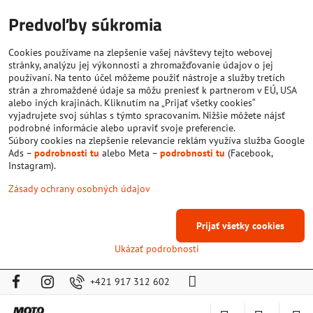
Predvoľby súkromia
Cookies používame na zlepšenie vašej návštevy tejto webovej
stránky, analýzu jej výkonnosti a zhromažďovanie údajov o jej
používaní. Na tento účel môžeme použiť nástroje a služby tretích
strán a zhromaždené údaje sa môžu preniesť k partnerom v EÚ, USA
alebo iných krajinách. Kliknutím na „Prijať všetky cookies“
vyjadrujete svoj súhlas s týmto spracovaním. Nižšie môžete nájsť
podrobné informácie alebo upraviť svoje preferencie.
Súbory cookies na zlepšenie relevancie reklám využíva služba Google
Ads –
podrobnosti tu
alebo Meta –
podrobnosti tu
(Facebook,
Instagram).
Zásady ochrany osobných údajov
Prijať všetky cookies
Ukázať podrobnosti
+421 917 312 602