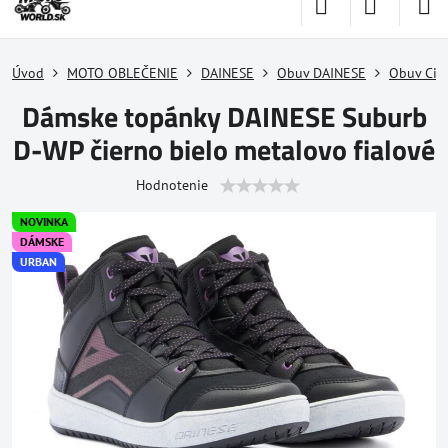
Úvod
MOTO OBLEČENIE
DAINESE
Obuv DAINESE
Obuv Cit
Dámske topánky DAINESE Suburb
D-WP čierno bielo metalovo fialové
Hodnotenie
NOVINKA
DÁMSKE
URBAN