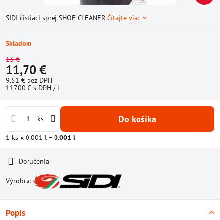
SIDI čistiaci sprej SHOE CLEANER
Čítajte viac
Skladom
13 €
11,70 €
9,51 €
bez DPH
11700 €
s DPH
/ l
Do košíka
ks
1
ks
x 0.001 l =
0.001
l
Doručenia
Výrobca:
Popis