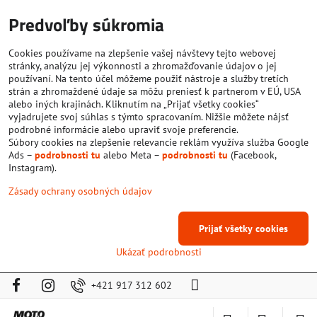
Predvoľby súkromia
Cookies používame na zlepšenie vašej návštevy tejto webovej
stránky, analýzu jej výkonnosti a zhromažďovanie údajov o jej
používaní. Na tento účel môžeme použiť nástroje a služby tretích
strán a zhromaždené údaje sa môžu preniesť k partnerom v EÚ, USA
alebo iných krajinách. Kliknutím na „Prijať všetky cookies“
vyjadrujete svoj súhlas s týmto spracovaním. Nižšie môžete nájsť
podrobné informácie alebo upraviť svoje preferencie.
Súbory cookies na zlepšenie relevancie reklám využíva služba Google
Ads –
podrobnosti tu
alebo Meta –
podrobnosti tu
(Facebook,
Instagram).
Zásady ochrany osobných údajov
Prijať všetky cookies
Ukázať podrobnosti
+421 917 312 602