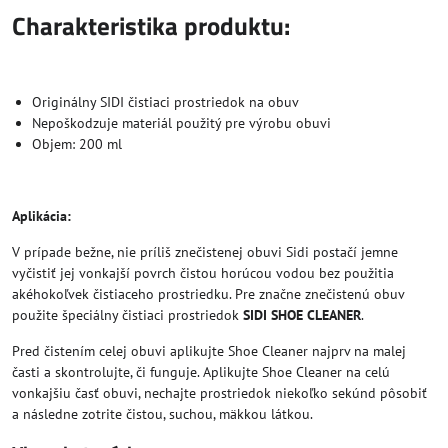
Charakteristika produktu:
Originálny SIDI čistiaci prostriedok na obuv
Nepoškodzuje materiál použitý pre výrobu obuvi
Objem: 200 ml
Aplikácia:
V prípade bežne, nie príliš znečistenej obuvi Sidi postačí jemne
vyčistiť jej vonkajší povrch čistou horúcou vodou bez použitia
akéhokoľvek čistiaceho prostriedku. Pre značne znečistenú obuv
použite špeciálny čistiaci prostriedok
SIDI SHOE CLEANER
.
Pred čistením celej obuvi aplikujte Shoe Cleaner najprv na malej
časti a skontrolujte, či funguje. Aplikujte Shoe Cleaner na celú
vonkajšiu časť obuvi, nechajte prostriedok niekoľko sekúnd pôsobiť
a následne zotrite čistou, suchou, mäkkou látkou.