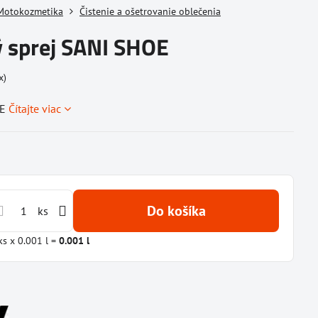
Motokozmetika
Čistenie a ošetrovanie oblečenia
ý sprej SANI SHOE
x)
OE
Čítajte viac
Do košíka
ks
ks
x 0.001 l =
0.001
l