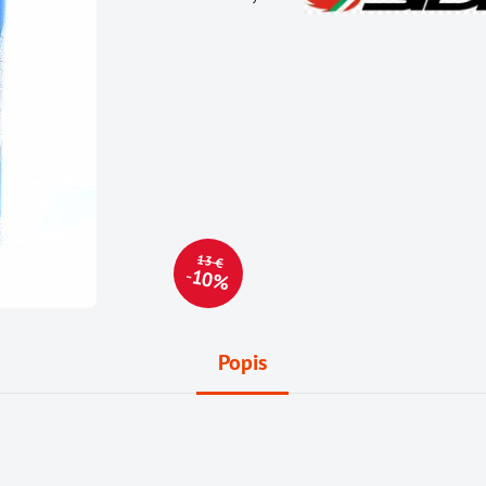
13 €
10%
Popis