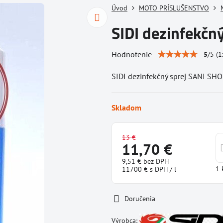
Úvod
MOTO PRÍSLUŠENSTVO
SIDI dezinfekčn
Hodnotenie
5
/
5
(
1
SIDI dezinfekčný sprej SANI SH
Skladom
13 €
11,70 €
9,51 €
bez DPH
1
11700 €
s DPH
/ l
Doručenia
Výrobca: