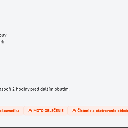
obuv
rií
 aspoň 2 hodiny pred ďalším obutím.
okozmetika
MOTO OBLEČENIE
Čistenie a ošetrovanie obleč