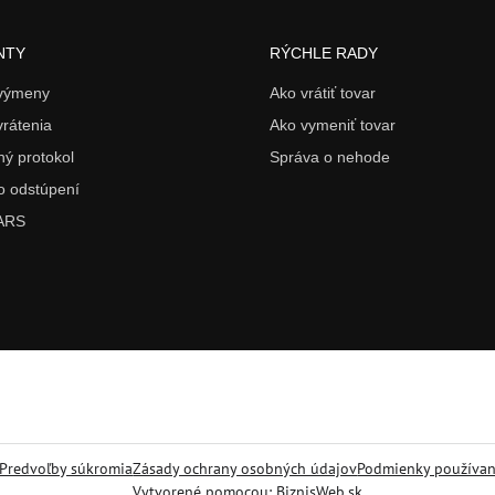
NTY
RÝCHLE RADY
 výmeny
Ako vrátiť tovar
vrátenia
Ako vymeniť tovar
ý protokol
Správa o nehode
o odstúpení
 ARS
Predvoľby súkromia
Zásady ochrany osobných údajov
Podmienky používan
Vytvorené pomocou:
BiznisWeb.sk