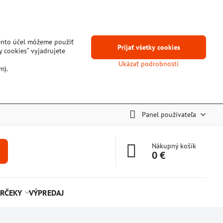
tento účel môžeme použiť
Prijať všetky cookies
y cookies“ vyjadrujete
Ukázať podrobnosti
m).
Panel používateľa
Nákupný košík
0 €
RČEKY
VÝPREDAJ