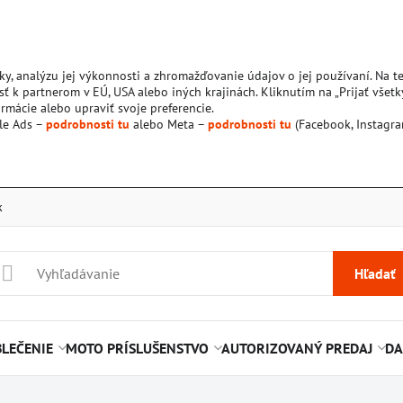
ky, analýzu jej výkonnosti a zhromažďovanie údajov o jej používaní. Na 
ť k partnerom v EÚ, USA alebo iných krajinách. Kliknutím na „Prijať všetk
rmácie alebo upraviť svoje preferencie.
le Ads –
podrobnosti tu
alebo Meta –
podrobnosti tu
(Facebook, Instagra
k
Hľadať
LEČENIE
MOTO PRÍSLUŠENSTVO
AUTORIZOVANÝ PREDAJ
DA