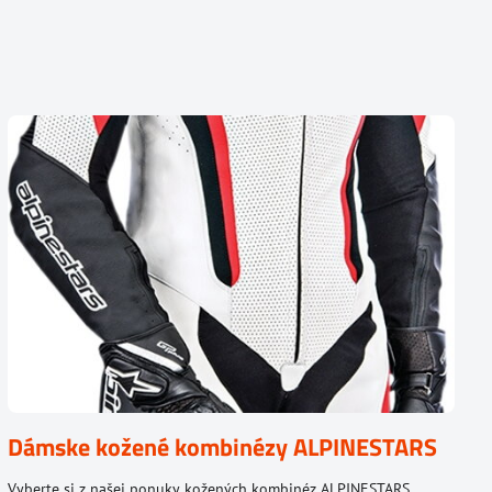
Dámske kožené kombinézy ALPINESTARS
Vyberte si z našej ponuky kožených kombinéz ALPINESTARS