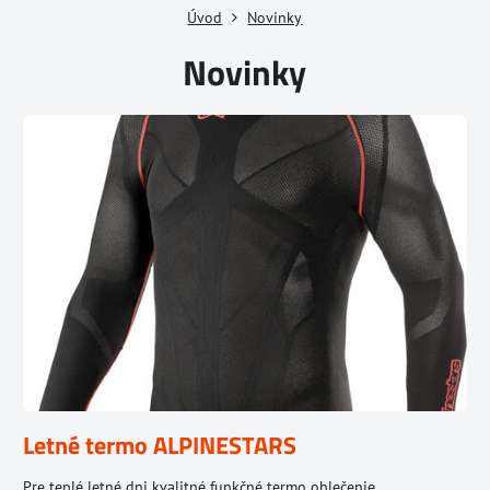
Úvod
Novinky
Novinky
Letné termo ALPINESTARS
Pre teplé letné dni kvalitné funkčné termo oblečenie