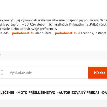
ky, analýzu jej výkonnosti a zhromažďovanie údajov o jej používaní. Na 
ť k partnerom v EÚ, USA alebo iných krajinách. Kliknutím na „Prijať všetk
rmácie alebo upraviť svoje preferencie.
le Ads –
podrobnosti tu
alebo Meta –
podrobnosti tu
(Facebook, Instagra
k
Hľadať
LEČENIE
MOTO PRÍSLUŠENSTVO
AUTORIZOVANÝ PREDAJ
DA