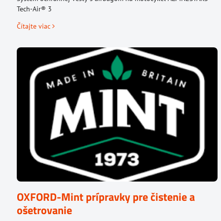
Tech-Air® 3
Čítajte viac
OXFORD-Mint prípravky pre čistenie a
ošetrovanie