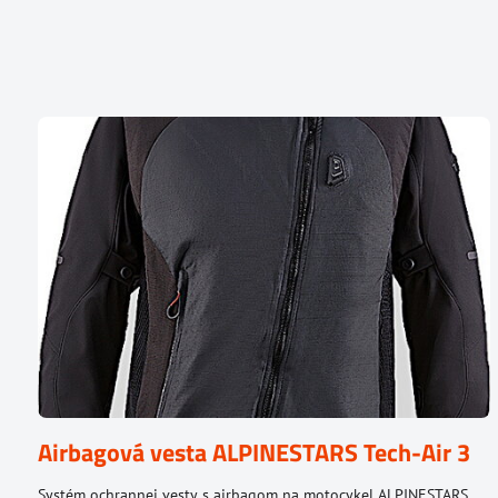
Airbagová vesta ALPINESTARS Tech-Air 3
Systém ochrannej vesty s airbagom na motocykel ALPINESTARS