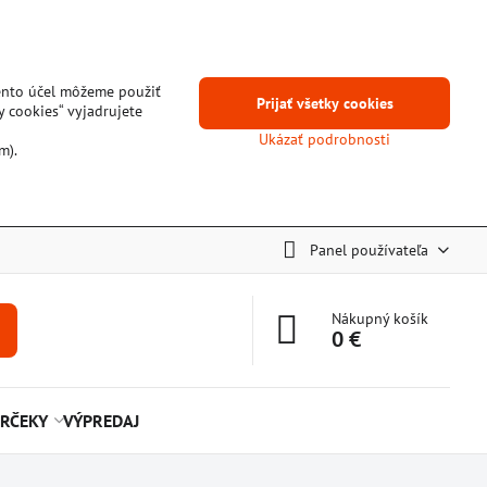
tento účel môžeme použiť
Prijať všetky cookies
y cookies“ vyjadrujete
Ukázať podrobnosti
m).
Panel používateľa
Nákupný košík
0 €
RČEKY
VÝPREDAJ