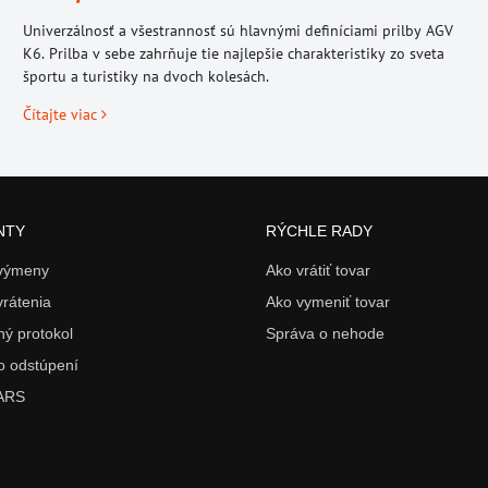
Univerzálnosť a všestrannosť sú hlavnými definíciami prilby AGV
K6. Prilba v sebe zahrňuje tie najlepšie charakteristiky zo sveta
športu a turistiky na dvoch kolesách.
Čítajte viac
NTY
RÝCHLE RADY
 výmeny
Ako vrátiť tovar
vrátenia
Ako vymeniť tovar
ý protokol
Správa o nehode
o odstúpení
 ARS