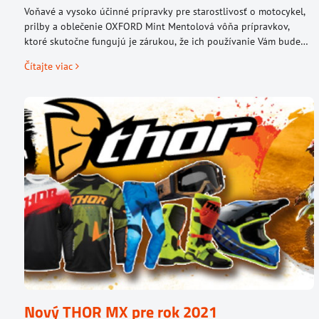
Voňavé a vysoko účinné prípravky pre starostlivosť o motocykel,
prilby a oblečenie OXFORD Mint Mentolová vôňa prípravkov,
ktoré skutočne fungujú je zárukou, že ich používanie Vám bude
robiť iba radosť.
Čítajte viac
Nový THOR MX pre rok 2021