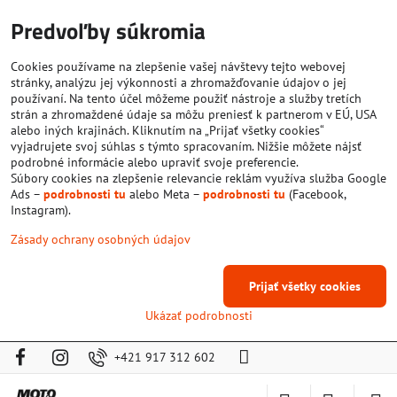
Predvoľby súkromia
Cookies používame na zlepšenie vašej návštevy tejto webovej
stránky, analýzu jej výkonnosti a zhromažďovanie údajov o jej
používaní. Na tento účel môžeme použiť nástroje a služby tretích
strán a zhromaždené údaje sa môžu preniesť k partnerom v EÚ, USA
alebo iných krajinách. Kliknutím na „Prijať všetky cookies“
vyjadrujete svoj súhlas s týmto spracovaním. Nižšie môžete nájsť
podrobné informácie alebo upraviť svoje preferencie.
Súbory cookies na zlepšenie relevancie reklám využíva služba Google
Ads –
podrobnosti tu
alebo Meta –
podrobnosti tu
(Facebook,
Instagram).
Zásady ochrany osobných údajov
Prijať všetky cookies
Ukázať podrobnosti
+421 917 312 602