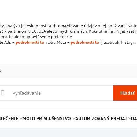
ky, analýzu jej výkonnosti a zhromažďovanie údajov o jej používaní. Na 
ť k partnerom v EÚ, USA alebo iných krajinách. Kliknutím na „Prijať všetk
rmácie alebo upraviť svoje preferencie.
le Ads –
podrobnosti tu
alebo Meta –
podrobnosti tu
(Facebook, Instagra
k
Hľadať
LEČENIE
MOTO PRÍSLUŠENSTVO
AUTORIZOVANÝ PREDAJ
DA