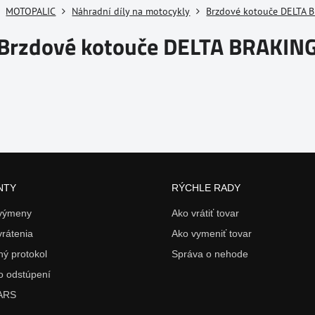
MOTOPALIC
Náhradní díly na motocykly
Brzdové kotouče DELTA 
Brzdové kotouče DELTA BRAKIN
NTY
RÝCHLE RADY
 výmeny
Ako vrátiť tovar
vrátenia
Ako vymeniť tovar
ý protokol
Správa o nehode
o odstúpení
 ARS