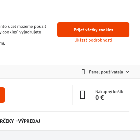
tento účel môžeme použiť
Prijať všetky cookies
y cookies“ vyjadrujete
Ukázať podrobnosti
m).
Panel používateľa
Nákupný košík
0 €
RČEKY
VÝPREDAJ