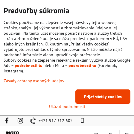
Predvoľby súkromia
Cookies používame na zlepšenie vašej návštevy tejto webovej
stránky, analýzu jej výkonnosti a zhromažďovanie údajov o jej
používaní. Na tento účel môžeme použiť nástroje a služby tretích
strán a zhromaždené údaje sa môžu preniesť k partnerom v EÚ, USA
alebo iných krajinách. Kliknutím na „Prijať všetky cookies“
vyjadrujete svoj súhlas s týmto spracovaním. Nižšie môžete nájsť
podrobné informácie alebo upraviť svoje preferencie.
Súbory cookies na zlepšenie relevancie reklám využíva služba Google
Ads –
podrobnosti tu
alebo Meta –
podrobnosti tu
(Facebook,
Instagram).
Zásady ochrany osobných údajov
Prijať všetky cookies
Ukázať podrobnosti
+421 917 312 602