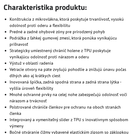
Charakteristika produktu:
Konštrukcia z mikrovlákna, ktorá poskytuje trvanlivosť, vysokú
odolnosť proti oderu a flexibilitu
Predné a zadné ohybové zóny pre prirodzený pohyb
Podrážka z ľahkej gumovej zmesi, ktorá ponúka vynikajúcu
priľnavosť
Strategicky umiestnený chránič holene z TPU poskytuje
vynikajúcu odolnosť proti nárazom a oderu
Výstuž v oblasti radenia
Vetracie otvory na päte zvyšujú pohodlie a znižujú únavu počas
dlhých ako aj krátkych ciest
Inovovaná špička, zadná spodná strana a zadná strana lýtka -
vyššia úroveň flexibility
Mnohé ochranné prvky na celej nohe zabezpečujú odolnosť voči
nárazom a trvácnosť
Polstrované chrániče členkov pre ochranu na oboch stranách
členka
Integrovaný a vymeniteľný slider z TPU s inovatívnym spôsobom
výmeny
Bočné otváranie čižmy vybavené elastickým zipsom so záklopkou