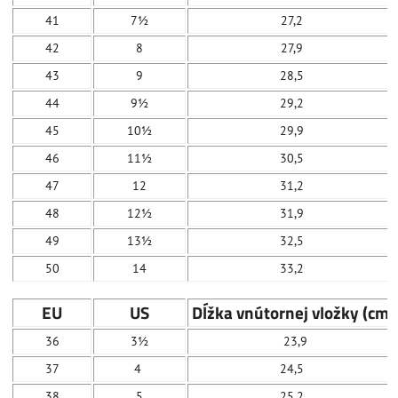
41
7½
27,2
42
8
27,9
43
9
28,5
44
9½
29,2
45
10½
29,9
46
11½
30,5
47
12
31,2
48
12½
31,9
49
13½
32,5
50
14
33,2
EU
US
Dĺžka vnútornej vložky (cm)
36
3½
23,9
37
4
24,5
38
5
25,2