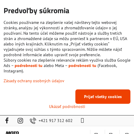
Predvoľby súkromia
Cookies používame na zlepšenie vašej návštevy tejto webovej
stránky, analýzu jej výkonnosti a zhromažďovanie údajov o jej
používaní. Na tento účel môžeme použiť nástroje a služby tretích
strán a zhromaždené údaje sa môžu preniesť k partnerom v EÚ, USA
alebo iných krajinách. Kliknutím na „Prijať všetky cookies“
vyjadrujete svoj súhlas s týmto spracovaním. Nižšie môžete nájsť
podrobné informácie alebo upraviť svoje preferencie.
Súbory cookies na zlepšenie relevancie reklám využíva služba Google
Ads –
podrobnosti tu
alebo Meta –
podrobnosti tu
(Facebook,
Instagram).
Zásady ochrany osobných údajov
Prijať všetky cookies
Ukázať podrobnosti
+421 917 312 602