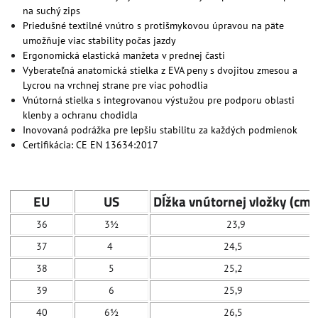
na suchý zips
Priedušné textilné vnútro s protišmykovou úpravou na päte
umožňuje viac stability počas jazdy
Ergonomická elastická manžeta v prednej časti
Vyberateľná anatomická stielka z EVA peny s dvojitou zmesou a
Lycrou na vrchnej strane pre viac pohodlia
Vnútorná stielka s integrovanou výstužou pre podporu oblasti
klenby a ochranu chodidla
Inovovaná podrážka pre lepšiu stabilitu za každých podmienok
Certifikácia: CE EN 13634:2017
EU
US
Dĺžka vnútornej vložky (cm)
36
3½
23,9
37
4
24,5
38
5
25,2
39
6
25,9
40
6½
26,5