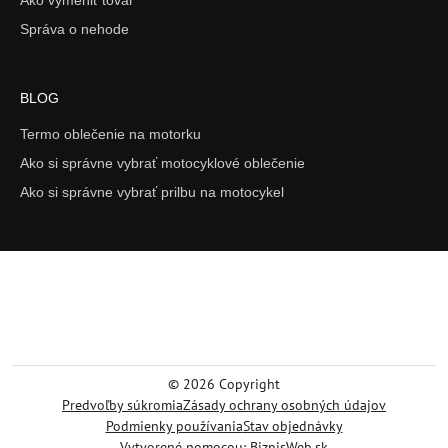
Ako vymeniť tovar
Správa o nehode
BLOG
Termo oblečenie na motorku
Ako si správne vybrať motocyklové oblečenie
Ako si správne vybrať prilbu na motocykel
©
2026
Copyright
Predvoľby súkromia
Zásady ochrany osobných údajov
Podmienky používania
Stav objednávky
Vytvorené pomocou:
BiznisWeb.sk