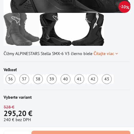
10%
Čižmy ALPINESTARS Stella SMX-6 V3 čierno biele
Čítajte viac
Veľkosť
36
37
38
39
40
41
42
43
Dostupné
Skladom
Dostupné
Dostupné
Dostupné
Dostupné
Dostupné
Dostupné
u
u
u
u
u
u
u
dodávateľa
dodávateľa
dodávateľa
dodávateľa
dodávateľa
dodávateľa
dodávate
Vyberte variant
328 €
295,20 €
240 €
bez DPH