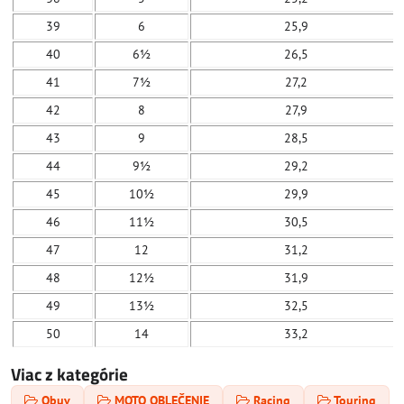
39
6
25,9
40
6½
26,5
41
7½
27,2
42
8
27,9
43
9
28,5
44
9½
29,2
45
10½
29,9
46
11½
30,5
47
12
31,2
48
12½
31,9
49
13½
32,5
50
14
33,2
Viac z kategórie
Obuv
MOTO OBLEČENIE
Racing
Touring