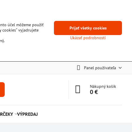
tento účel môžeme použiť
Prijať všetky cookies
y cookies“ vyjadrujete
Ukázať podrobnosti
m).
Panel používateľa
Nákupný košík
0 €
RČEKY
VÝPREDAJ