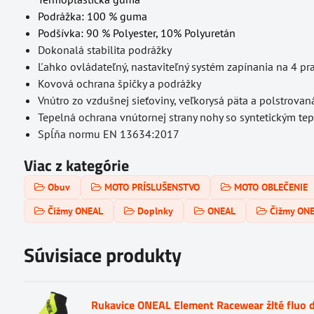
Podrážka: 100 % guma
Podšívka: 90 % Polyester, 10% Polyuretán
Dokonalá stabilita podrážky
Ľahko ovládateľný, nastaviteľný systém zapínania na 4 pr
Kovová ochrana špičky a podrážky
Vnútro zo vzdušnej sieťoviny, veľkorysá päta a polstrovan
Tepelná ochrana vnútornej strany nohy so syntetickým te
Spĺňa normu EN 13634:2017
Viac z kategórie
Obuv
MOTO PRÍSLUŠENSTVO
MOTO OBLEČENIE
Čižmy ONEAL
Doplnky
ONEAL
Čižmy ON
Súvisiace produkty
Rukavice ONEAL Element Racewear žlté fluo 