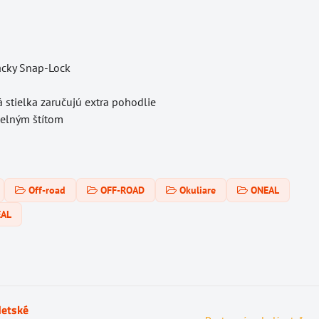
acky Snap-Lock
á stielka zaručujú extra pohodlie
pelným štítom
Off-road
OFF-ROAD
Okuliare
ONEAL
EAL
detské