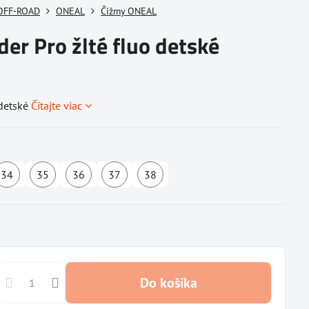
OFF-ROAD
ONEAL
Čižmy ONEAL
er Pro žlté fluo detské
 detské
Čítajte viac
34
35
36
37
38
é
ostupné
Dostupné
Dostupné
Dostupné
Dostupné
Dostupné
u
u
u
u
u
ľa
odávateľa
dodávateľa
dodávateľa
dodávateľa
dodávateľa
dodávateľa
Do košíka