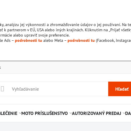
ky, analýzu jej výkonnosti a zhromažďovanie údajov o jej používaní. Na 
ť k partnerom v EÚ, USA alebo iných krajinách. Kliknutím na „Prijať všetk
rmácie alebo upraviť svoje preferencie.
le Ads –
podrobnosti tu
alebo Meta –
podrobnosti tu
(Facebook, Instagra
k
Hľadať
LEČENIE
MOTO PRÍSLUŠENSTVO
AUTORIZOVANÝ PREDAJ
DA