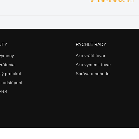
Dostupné u dodávateľa
NTY
RÝCHLE RADY
 výmeny
Ako vrátiť tovar
vrátenia
Ako vymeniť tovar
ý protokol
Správa o nehode
o odstúpení
 ARS