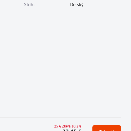
Strih:
Detský
25 €
Zľava 10.2%