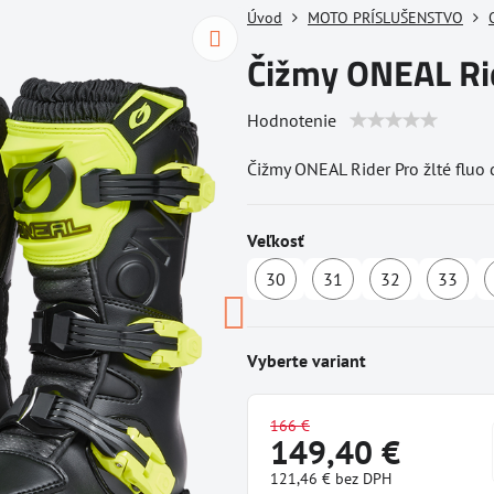
Úvod
MOTO PRÍSLUŠENSTVO
Čižmy ONEAL Rid
Hodnotenie
Čižmy ONEAL Rider Pro žlté fluo
Veľkosť
30
31
32
33
Dostupné
Skladom
Dostupn
D
u
u
u
dodávateľa
dodávate
d
Vyberte variant
166 €
149,40 €
121,46 €
bez DPH