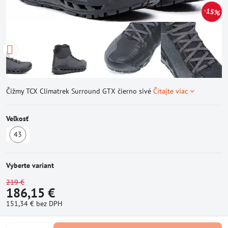
15%
Čižmy TCX Climatrek Surround GTX čierno sivé
Čítajte viac
Veľkosť
43
Skladom
Vyberte variant
219 €
186,15 €
151,34 €
bez DPH