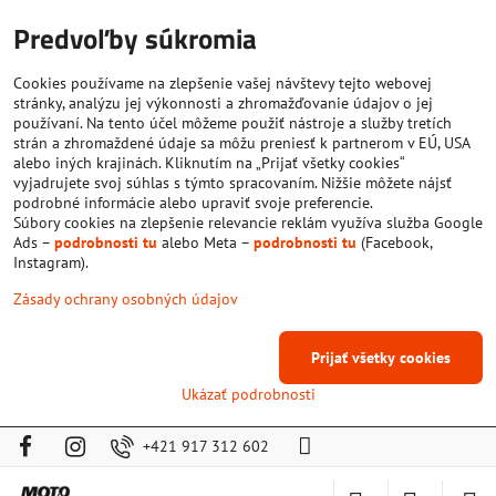
Predvoľby súkromia
Cookies používame na zlepšenie vašej návštevy tejto webovej
stránky, analýzu jej výkonnosti a zhromažďovanie údajov o jej
používaní. Na tento účel môžeme použiť nástroje a služby tretích
strán a zhromaždené údaje sa môžu preniesť k partnerom v EÚ, USA
alebo iných krajinách. Kliknutím na „Prijať všetky cookies“
vyjadrujete svoj súhlas s týmto spracovaním. Nižšie môžete nájsť
podrobné informácie alebo upraviť svoje preferencie.
Súbory cookies na zlepšenie relevancie reklám využíva služba Google
Ads –
podrobnosti tu
alebo Meta –
podrobnosti tu
(Facebook,
Instagram).
Zásady ochrany osobných údajov
Prijať všetky cookies
Ukázať podrobnosti
+421 917 312 602