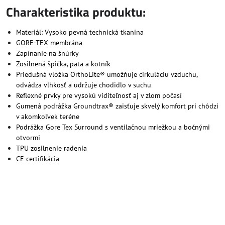
Charakteristika produktu:
Materiál: Vysoko pevná technická tkanina
GORE-TEX membrána
Zapínanie na šnúrky
Zosilnená špička, päta a kotník
Priedušná vložka OrthoLite® umožňuje cirkuláciu vzduchu,
odvádza vlhkosť a udržuje chodidlo v suchu
Reflexné prvky pre vysokú viditeľnosť aj v zlom počasí
Gumená podrážka Groundtrax® zaisťuje skvelý komfort pri chôdzi
v akomkoľvek teréne
Podrážka Gore Tex Surround s ventilačnou mriežkou a bočnými
otvormi
TPU zosilnenie radenia
CE certifikácia