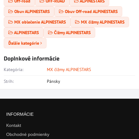
Off-road
OFF-ROAD
ALPINESTARS
Obuv ALPINESTARS
Obuv Off-road ALPINESTARS
MX oblečenie ALPINESTARS
MX čižmy ALPINESTARS
ALPINESTARS
Čižmy ALPINESTARS
Ďalšie kategórie
Doplnkové informácie
Kategória:
MX čižmy ALPINESTARS
Strih:
Pánsky
INFORMÁCIE
Kontakt
Obchodné podmienky