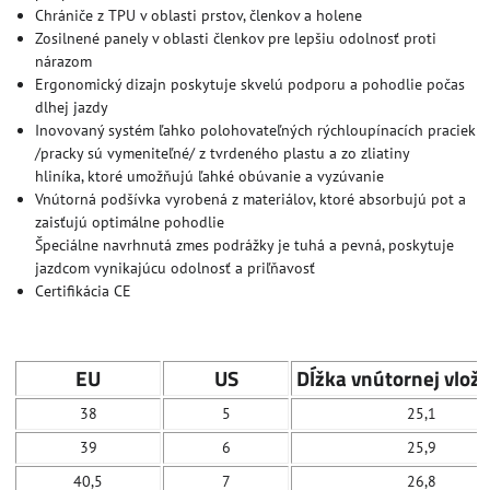
Chrániče z TPU v oblasti prstov, členkov a holene
Zosilnené panely v oblasti členkov pre lepšiu odolnosť proti
nárazom
Ergonomický dizajn poskytuje skvelú podporu a pohodlie počas
dlhej jazdy
Inovovaný systém ľahko polohovateľných rýchloupínacích praciek
/pracky sú vymeniteľné/ z tvrdeného plastu a zo zliatiny
hliníka, ktoré umožňujú ľahké obúvanie a vyzúvanie
Vnútorná podšívka vyrobená z materiálov, ktoré absorbujú pot a
zaisťujú optimálne pohodlie
Špeciálne navrhnutá zmes podrážky je tuhá a pevná, poskytuje
jazdcom vynikajúcu odolnosť a priľňavosť
Certifikácia CE
EU
US
Dĺžka vnútornej vlož
38
5
25,1
39
6
25,9
40,5
7
26,8