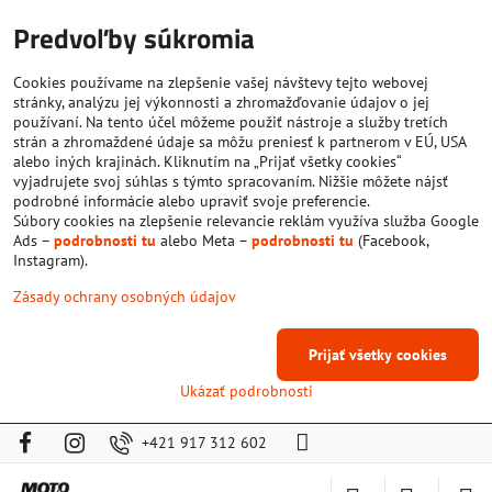
Predvoľby súkromia
Cookies používame na zlepšenie vašej návštevy tejto webovej
stránky, analýzu jej výkonnosti a zhromažďovanie údajov o jej
používaní. Na tento účel môžeme použiť nástroje a služby tretích
strán a zhromaždené údaje sa môžu preniesť k partnerom v EÚ, USA
alebo iných krajinách. Kliknutím na „Prijať všetky cookies“
vyjadrujete svoj súhlas s týmto spracovaním. Nižšie môžete nájsť
podrobné informácie alebo upraviť svoje preferencie.
Súbory cookies na zlepšenie relevancie reklám využíva služba Google
Ads –
podrobnosti tu
alebo Meta –
podrobnosti tu
(Facebook,
Instagram).
Zásady ochrany osobných údajov
Prijať všetky cookies
Ukázať podrobnosti
+421 917 312 602