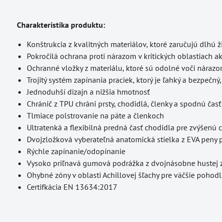
Charakteristika produktu:
Konštrukcia z kvalitných materiálov, ktoré zaručujú dlhú 
Pokročilá ochrana proti nárazom v kritických oblastiach ak
Ochranné vložky z materiálu, ktoré sú odolné voči nárazo
Trojitý systém zapínania praciek, ktorý je ľahký a bezpečn
Jednoduhší dizajn a nižšia hmotnosť
Chránič z TPU chráni prsty, chodidlá, členky a spodnú čas
Tlmiace polstrovanie na päte a členkoch
Ultratenká a flexibilná predná časť chodidla pre zvýšenú c
Dvojzložková vyberateľná anatomická stielka z EVA peny
Rýchle zapínanie/odopínanie
Vysoko priľnavá gumová podrážka z dvojnásobne hustej 
Ohybné zóny v oblasti Achillovej šľachy pre väčšie pohodl
Certifkácia EN 13634:2017