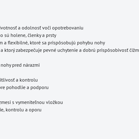
životnosť a odolnosť voči opotrebovaniu
o sú holene, členky a prsty
m a flexibilné, ktoré sa prispôsobujú pohybu nohy
ý, a ktorý zabezpečuje pevné uchytenie a dobrú prispôsobivosť čižm
ť nohy pred nárazmi
itlivosť a kontrolu
 pre pohodlie a podporu
zmesi s vymeniteľnou vložkou
ie, kontrolu a oporu