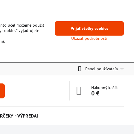
tento účel môžeme použiť
Prijať všetky cookies
y cookies“ vyjadrujete
Ukázať podrobnosti
m).
Panel používateľa
Nákupný košík
0 €
RČEKY
VÝPREDAJ