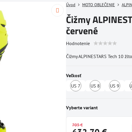
Úvod
MOTO OBLEČENIE
ALPI
Čižmy ALPINESTA
červené
Hodnotenie
Čižmy ALPINESTARS Tech 10 žlto
Veľkosť
US 7
US 8
US 9
U
Dostupné
Dostupné
Dost
u
u
u
dodávateľa
dodávateľa
dodá
Vyberte variant
703 €
632,70 €