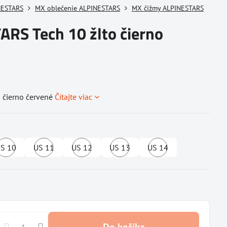
NESTARS
MX oblečenie ALPINESTARS
MX čižmy ALPINESTARS
RS Tech 10 žlto čierno
 čierno červené
Čítajte viac
S 10
US 11
US 12
US 13
US 14
upné
Dostupné
Dostupné
Dostupné
Dostupné
Dostupné
u
u
u
u
u
vateľa
dodávateľa
dodávateľa
dodávateľa
dodávateľa
dodávateľa