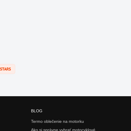
ESTARS
BLOG
Termo oblečenie na motorku
Ako si správne vybrať motocyklové