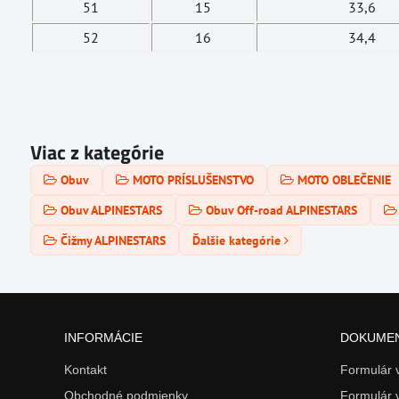
51
15
33,6
52
16
34,4
Viac z kategórie
Obuv
MOTO PRÍSLUŠENSTVO
MOTO OBLEČENIE
Obuv ALPINESTARS
Obuv Off-road ALPINESTARS
Čižmy ALPINESTARS
Ďalšie kategórie
INFORMÁCIE
DOKUME
Kontakt
Formulár
Obchodné podmienky
Formulár 