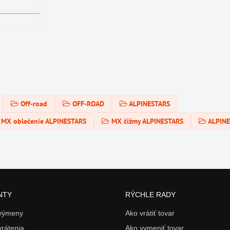
Off-road
OFF-ROAD
ALPINESTARS
MX oblečenie ALPINESTARS
MX čižmy ALPINESTARS
ALPIN
NTY
RÝCHLE RADY
 výmeny
Ako vrátiť tovar
vrátenia
Ako vymeniť tovar