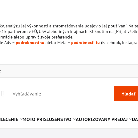
ky, analýzu jej výkonnosti a zhromažďovanie údajov o jej používaní. Na 
ť k partnerom v EÚ, USA alebo iných krajinách. Kliknutím na „Prijať všetk
rmácie alebo upraviť svoje preferencie.
le Ads –
podrobnosti tu
alebo Meta –
podrobnosti tu
(Facebook, Instagra
k
Hľadať
LEČENIE
MOTO PRÍSLUŠENSTVO
AUTORIZOVANÝ PREDAJ
DA