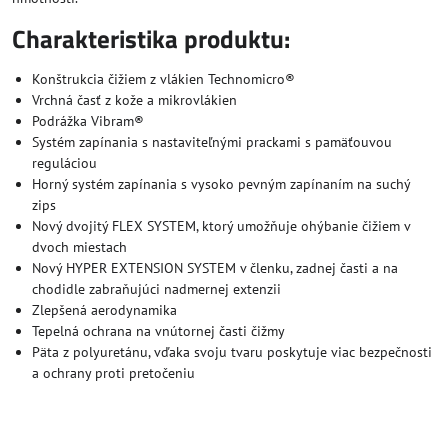
Charakteristika produktu:
Konštrukcia čižiem z vlákien Technomicro®
Vrchná časť z kože a mikrovlákien
Podrážka Vibram®
Systém zapínania s nastaviteľnými prackami s pamäťouvou
reguláciou
Horný systém zapínania s vysoko pevným zapínaním na suchý
zips
Nový dvojitý FLEX SYSTEM, ktorý umožňuje ohýbanie čižiem v
dvoch miestach
Nový HYPER EXTENSION SYSTEM v členku, zadnej časti a na
chodidle zabraňujúci nadmernej extenzii
Zlepšená aerodynamika
Tepelná ochrana na vnútornej časti čižmy
Päta z polyuretánu, vďaka svoju tvaru poskytuje viac bezpečnosti
a ochrany proti pretočeniu