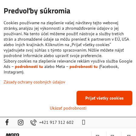
Predvoľby súkromia
Cookies používame na zlepšenie vašej návštevy tejto webovej
stránky, analýzu jej výkonnosti a zhromažďovanie údajov o jej
používaní. Na tento účel môžeme použiť nástroje a služby tretích
strán a zhromaždené údaje sa môžu preniesť k partnerom v EÚ, USA
alebo iných krajinách. Kliknutím na „Prijať všetky cookies“
vyjadrujete svoj súhlas s týmto spracovaním. Nižšie môžete nájsť
podrobné informácie alebo upraviť svoje preferencie.
Súbory cookies na zlepšenie relevancie reklám využíva služba Google
Ads –
podrobnosti tu
alebo Meta –
podrobnosti tu
(Facebook,
Instagram).
Zásady ochrany osobných údajov
Prijať všetky cookies
Ukázať podrobnosti
+421 917 312 602