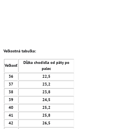
Veľkostná tabuľka:
Dĺžka chodidla od päty po
Veľkosť
palec
36
22,5
37
23,2
38
23,8
39
24,5
40
25,2
41
25,8
42
26,5