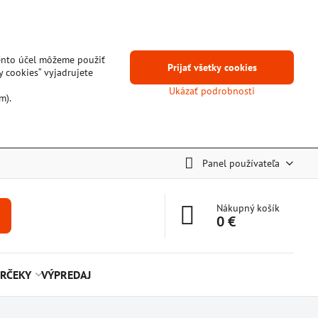
tento účel môžeme použiť
Prijať všetky cookies
y cookies“ vyjadrujete
Ukázať podrobnosti
m).
Panel používateľa
Nákupný košík
0 €
RČEKY
VÝPREDAJ