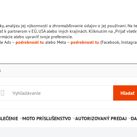
ky, analýzu jej výkonnosti a zhromažďovanie údajov o jej používaní. Na 
ť k partnerom v EÚ, USA alebo iných krajinách. Kliknutím na „Prijať všetk
rmácie alebo upraviť svoje preferencie.
le Ads –
podrobnosti tu
alebo Meta –
podrobnosti tu
(Facebook, Instagra
k
Hľadať
LEČENIE
MOTO PRÍSLUŠENSTVO
AUTORIZOVANÝ PREDAJ
DA