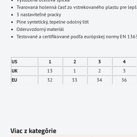
Tvarovaná holenná časť zo vstrekovaného plastu pre lepš
3 nastaviteľné pracky
Plne syntetický, tepelne odolný štít
Oderuvzdorný materiál
Testované a certifikované podľa európskej normy EN 13
US
1
2
3
4
UK
13
1
2
3
EU
32
33
34
36
Viac z kategórie