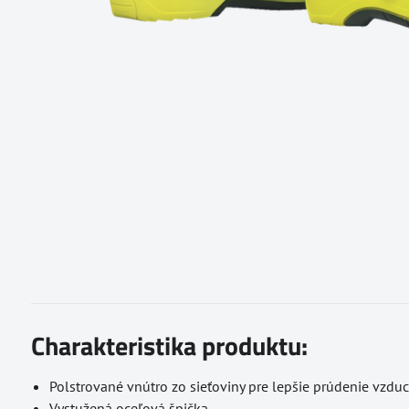
Charakteristika produktu:
Polstrované vnútro zo sieťoviny pre lepšie prúdenie vzdu
Vystužená oceľová špička