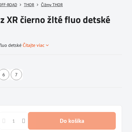
OFF-ROAD
THOR
Čižmy THOR
 XR čierno žlté fluo detské
fluo detské
Čítajte viac
6
7
upné
Dostupné
Dostupné
Dostupné
u
u
u
vateľa
dodávateľa
dodávateľa
dodávateľa
Do košíka