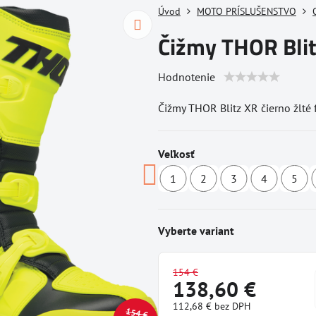
Úvod
MOTO PRÍSLUŠENSTVO
Čižmy THOR Blitz
Hodnotenie
Čižmy THOR Blitz XR čierno žlté 
Veľkosť
1
2
3
4
5
Dostupné
Dostupné
Dostupné
Dost
u
u
u
u
dodávateľa
dodávateľa
dodávateľa
dodá
Vyberte variant
154 €
138,60 €
112,68 €
bez DPH
154 €