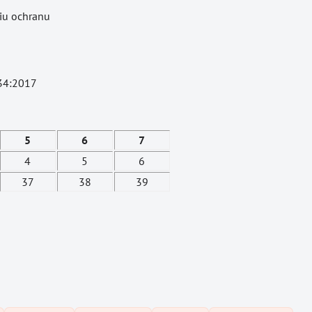
iu ochranu
634:2017
5
6
7
4
5
6
37
38
39