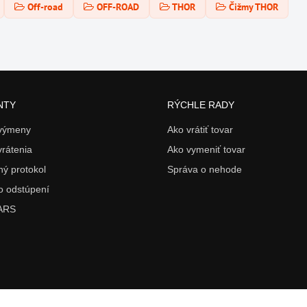
Off-road
OFF-ROAD
THOR
Čižmy THOR
NTY
RÝCHLE RADY
 výmeny
Ako vrátiť tovar
vrátenia
Ako vymeniť tovar
ý protokol
Správa o nehode
o odstúpení
 ARS