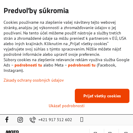
Predvoľby súkromia
Cookies používame na zlepšenie vašej návštevy tejto webovej
stránky, analýzu jej výkonnosti a zhromažďovanie údajov o jej
používaní. Na tento účel môžeme použiť nástroje a služby tretích
strán a zhromaždené údaje sa môžu preniesť k partnerom v EÚ, USA
alebo iných krajinách. Kliknutím na „Prijať všetky cookies“
vyjadrujete svoj súhlas s týmto spracovaním. Nižšie môžete nájsť
podrobné informácie alebo upraviť svoje preferencie.
Súbory cookies na zlepšenie relevancie reklám využíva služba Google
Ads –
podrobnosti tu
alebo Meta –
podrobnosti tu
(Facebook,
Instagram).
Zásady ochrany osobných údajov
Prijať všetky cookies
Ukázať podrobnosti
+421 917 312 602