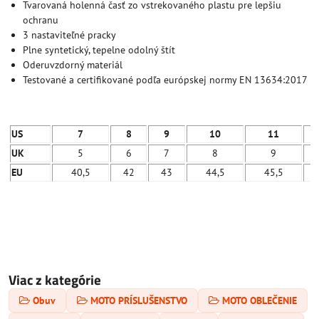
Tvarovaná holenná časť zo vstrekovaného plastu pre lepšiu
ochranu
3 nastaviteľné pracky
Plne syntetický, tepelne odolný štít
Oderuvzdorný materiál
Testované a certifikované podľa európskej normy EN 13634:2017
US
7
8
9
10
11
UK
5
6
7
8
9
EU
40,5
42
43
44,5
45,5
Viac z kategórie
Obuv
MOTO PRÍSLUŠENSTVO
MOTO OBLEČENIE