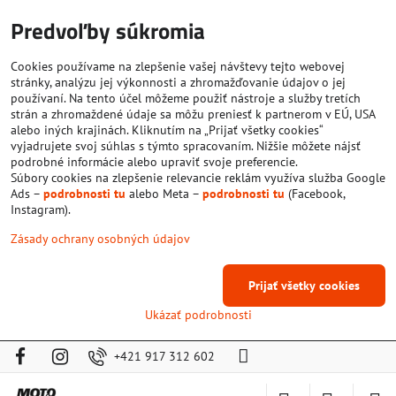
Predvoľby súkromia
Cookies používame na zlepšenie vašej návštevy tejto webovej
stránky, analýzu jej výkonnosti a zhromažďovanie údajov o jej
používaní. Na tento účel môžeme použiť nástroje a služby tretích
strán a zhromaždené údaje sa môžu preniesť k partnerom v EÚ, USA
alebo iných krajinách. Kliknutím na „Prijať všetky cookies“
vyjadrujete svoj súhlas s týmto spracovaním. Nižšie môžete nájsť
podrobné informácie alebo upraviť svoje preferencie.
Súbory cookies na zlepšenie relevancie reklám využíva služba Google
Ads –
podrobnosti tu
alebo Meta –
podrobnosti tu
(Facebook,
Instagram).
Zásady ochrany osobných údajov
Prijať všetky cookies
Ukázať podrobnosti
+421 917 312 602