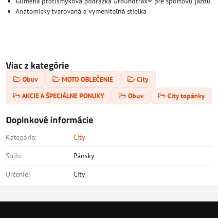
Gumená protišmyková podrážka Groundtrax® pre športovú jazdu
Anatomicky tvarovaná a vymeniteľná stielka
Viac z kategórie
Obuv
MOTO OBLEČENIE
City
AKCIE A ŠPECIÁLNE PONUKY
Obuv
City topánky
Doplnkové informácie
Kategória:
City
Strih:
Pánsky
Určenie:
City