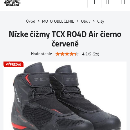
Úvod
MOTO OBLEČENIE
Obuv
City
Nízke čižmy TCX RO4D Air čierno
červené
Hodnotenie
4.5
/
5
(
2
x)
VÝPREDAJ