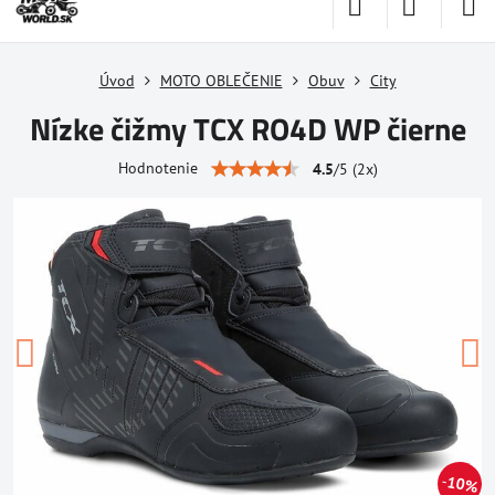
Úvod
MOTO OBLEČENIE
Obuv
City
Nízke čižmy TCX RO4D WP čierne
Hodnotenie
4.5
/
5
(
2
x)
10%