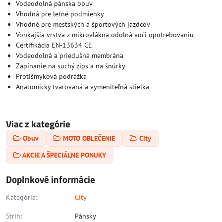
Vodeodolná pánska obuv
Vhodná pre letné podmienky
Vhodné pre mestských a športových jazdcov
Vonkajšia vrstva z mikrovlákna odolná voči opotrebovaniu
Certifikácia EN-13634 CE
Vodeodolná a priedušná membrána
Zapínanie na suchý zips a na šnúrky
Protišmyková podrážka
Anatomicky tvarovaná a vymeniteľná stielka
Viac z kategórie
Obuv
MOTO OBLEČENIE
City
AKCIE A ŠPECIÁLNE PONUKY
Doplnkové informácie
Kategória:
City
Strih:
Pánsky