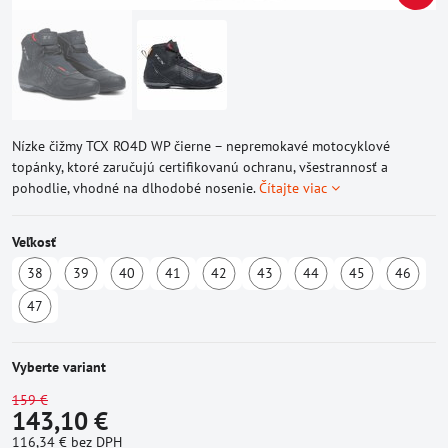
Nízke čižmy TCX RO4D WP čierne – nepremokavé motocyklové
topánky, ktoré zaručujú certifikovanú ochranu, všestrannosť a
pohodlie, vhodné na dlhodobé nosenie.
Čítajte viac
Veľkosť
38
39
40
41
42
43
44
45
46
Dostupné
Dostupné
Skladom
Skladom
Skladom
Dostupné
Skladom
Skladom
S
47
u
u
u
Skladom
dodávateľa
dodávateľa
dodávateľa
Vyberte variant
159 €
143,10 €
116,34 €
bez DPH