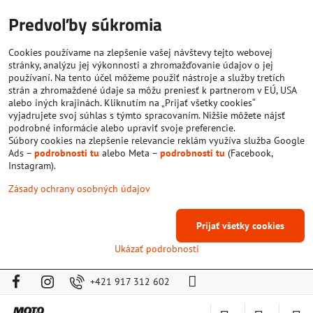
Predvoľby súkromia
Cookies používame na zlepšenie vašej návštevy tejto webovej
stránky, analýzu jej výkonnosti a zhromažďovanie údajov o jej
používaní. Na tento účel môžeme použiť nástroje a služby tretích
strán a zhromaždené údaje sa môžu preniesť k partnerom v EÚ, USA
alebo iných krajinách. Kliknutím na „Prijať všetky cookies“
vyjadrujete svoj súhlas s týmto spracovaním. Nižšie môžete nájsť
podrobné informácie alebo upraviť svoje preferencie.
Súbory cookies na zlepšenie relevancie reklám využíva služba Google
Ads –
podrobnosti tu
alebo Meta –
podrobnosti tu
(Facebook,
Instagram).
Zásady ochrany osobných údajov
Prijať všetky cookies
Ukázať podrobnosti
+421 917 312 602