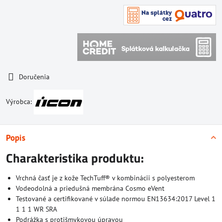
Doručenia
Výrobca:
Popis
Charakteristika produktu:
Vrchná časť je z kože TechTuff® v kombinácii s polyesterom
Vodeodolná a priedušná membrána Cosmo eVent
Testované a certifikované v súlade normou EN13634:2017 Level 1
1 1 1 WR SRA
Podrážka s protišmykovou úpravou