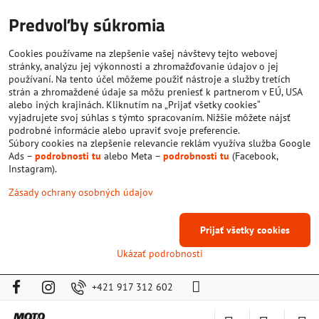
Predvoľby súkromia
Cookies používame na zlepšenie vašej návštevy tejto webovej
stránky, analýzu jej výkonnosti a zhromažďovanie údajov o jej
používaní. Na tento účel môžeme použiť nástroje a služby tretích
strán a zhromaždené údaje sa môžu preniesť k partnerom v EÚ, USA
alebo iných krajinách. Kliknutím na „Prijať všetky cookies“
vyjadrujete svoj súhlas s týmto spracovaním. Nižšie môžete nájsť
podrobné informácie alebo upraviť svoje preferencie.
Súbory cookies na zlepšenie relevancie reklám využíva služba Google
Ads –
podrobnosti tu
alebo Meta –
podrobnosti tu
(Facebook,
Instagram).
Zásady ochrany osobných údajov
Prijať všetky cookies
Ukázať podrobnosti
+421 917 312 602