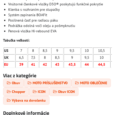
Vnútorné členkové vložky D3O® poskytujú funkčné pokrytie
Klenba s rozhraním pre stupačky
Systém zapínania BOAFit
Posilnená časť pre radiacu páku
Podrážka odolná voči oleju a pošmyknutiu
Penová vložka Hi-rebound EVA
Tabuľka veľkostí:
US
7
8
8,5
9
9,5
10
10,5
UK
6,5
7,5
8
8,5
9
9,5
10
EU
39
41
42
43
43,5
44
44,5
Viac z kategórie
Obuv
MOTO PRÍSLUŠENSTVO
MOTO OBLEČENIE
Chopper
ICON
Obuv ICON
Výbava na dovolenku
Doplnkové informácie