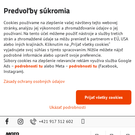
Predvoľby súkromia
Cookies používame na zlepšenie vašej návštevy tejto webovej
stránky, analýzu jej výkonnosti a zhromažďovanie údajov o jej
používaní. Na tento účel môžeme použiť nástroje a služby tretích
strán a zhromaždené údaje sa môžu preniesť k partnerom v EÚ, USA
alebo iných krajinách. Kliknutím na „Prijať všetky cookies“
vyjadrujete svoj súhlas s týmto spracovaním. Nižšie môžete nájsť
podrobné informácie alebo upraviť svoje preferencie.
Súbory cookies na zlepšenie relevancie reklám využíva služba Google
Ads –
podrobnosti tu
alebo Meta –
podrobnosti tu
(Facebook,
Instagram).
Zásady ochrany osobných údajov
Prijať všetky cookies
Ukázať podrobnosti
+421 917 312 602