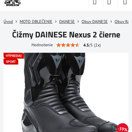
Úvod
MOTO OBLEČENIE
DAINESE
Obuv DAINESE
Obuv Rac
Čižmy DAINESE Nexus 2 čierne
Hodnotenie
4.5
/
5
(
2
x)
VÝPREDAJ
SPORT
39%