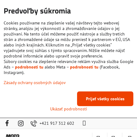
Predvoľby súkromia
Cookies používame na zlepšenie vašej návštevy tejto webovej
stránky, analýzu jej výkonnosti a zhromažďovanie údajov o jej
používaní. Na tento účel môžeme použiť nástroje a služby tretích
strán a zhromaždené údaje sa môžu preniesť k partnerom v EÚ, USA
alebo iných krajinách. Kliknutím na „Prijať všetky cookies“
vyjadrujete svoj súhlas s týmto spracovaním. Nižšie môžete nájsť
podrobné informácie alebo upraviť svoje preferencie.
Súbory cookies na zlepšenie relevancie reklám využíva služba Google
Ads –
podrobnosti tu
alebo Meta –
podrobnosti tu
(Facebook,
Instagram).
Zásady ochrany osobných údajov
Prijať všetky cookies
Ukázať podrobnosti
+421 917 312 602