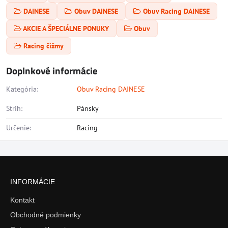
DAINESE
Obuv DAINESE
Obuv Racing DAINESE
AKCIE A ŠPECIÁLNE PONUKY
Obuv
Racing čižmy
Doplnkové informácie
Kategória:
Obuv Racing DAINESE
Strih:
Pánsky
Určenie:
Racing
INFORMÁCIE
Kontakt
Obchodné podmienky