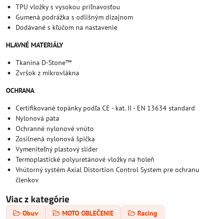
TPU vložky s vysokou priľnavosťou
Gumená podrážka s odlišným dizajnom
Dodávané s kľúčom na nastavenie
HLAVNÉ MATERIÁLY
Tkanina D-Stone™
Zvršok z mikrovlákna
OCHRANA
Certifikované topánky podľa CE - kat. II - EN 13634 standard
Nylonová päta
Ochranné nylonové vnúto
Zosilnená nylonová špička
Vymeniteľný plastový slider
Termoplastické polyuretánové vložky na holeň
Vnútorný systém Axial Distortion Control System pre ochranu
členkov
Viac z kategórie
Obuv
MOTO OBLEČENIE
Racing