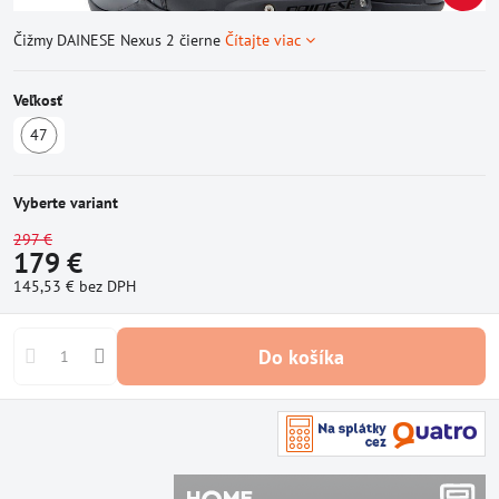
Čižmy DAINESE Nexus 2 čierne
Čítajte viac
Veľkosť
47
Skladom
Vyberte variant
297 €
179 €
145,53 €
bez DPH
Do košíka