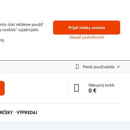
tento účel môžeme použiť
Prijať všetky cookies
y cookies“ vyjadrujete
Ukázať podrobnosti
m).
Panel používateľa
Nákupný košík
0 €
RČEKY
VÝPREDAJ