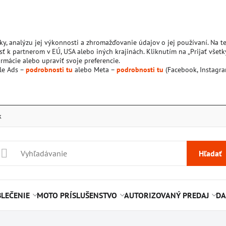
ky, analýzu jej výkonnosti a zhromažďovanie údajov o jej používaní. Na 
ť k partnerom v EÚ, USA alebo iných krajinách. Kliknutím na „Prijať všetk
rmácie alebo upraviť svoje preferencie.
le Ads –
podrobnosti tu
alebo Meta –
podrobnosti tu
(Facebook, Instagra
k
Hľadať
LEČENIE
MOTO PRÍSLUŠENSTVO
AUTORIZOVANÝ PREDAJ
DA