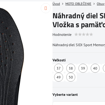
Úvod
MOTO OBLEČENIE
Obuv
Náhradný diel S
Vložka s pamäť
Hodnotenie
Náhradný diel SIDI Sport Memor
Veľkosti
37
38
39
40
Dostupné
Dostupné
Dostupn
D
49
50
u
u
u
u
Dostupné
Dostupné
dodávateľa
dodávateľa
dodávate
d
u
u
dodávateľa
dodávateľa
Vyberte variant