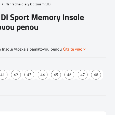
Náhradné diely k čižmám SIDI
IDI Sport Memory Insole
ovou penou
y Insole Vložka s pamäťovou penou
Čítajte viac
41
42
43
44
45
46
47
48
é
ostupné
Dostupné
Dostupné
Dostupné
Dostupné
Dostupné
Dostupné
Dostupné
Dostu
u
u
u
u
u
u
u
u
ľa
odávateľa
dodávateľa
dodávateľa
dodávateľa
dodávateľa
dodávateľa
dodávateľa
dodávateľa
dodáv