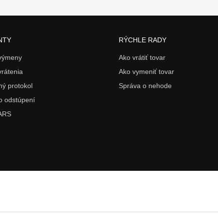
NTY
RÝCHLE RADY
 výmeny
Ako vrátiť tovar
vrátenia
Ako vymeniť tovar
ý protokol
Správa o nehode
o odstúpení
 ARS