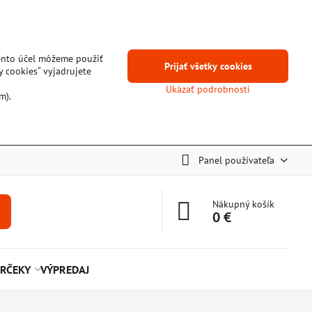
tento účel môžeme použiť
Prijať všetky cookies
y cookies“ vyjadrujete
Ukázať podrobnosti
m).
Panel používateľa
Nákupný košík
0 €
RČEKY
VÝPREDAJ