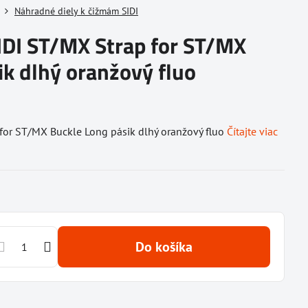
Náhradné diely k čižmám SIDI
IDI ST/MX Strap for ST/MX
ik dlhý oranžový fluo
for ST/MX Buckle Long pásik dlhý oranžový fluo
Čítajte viac
Do košíka