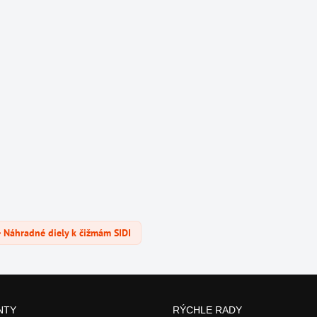
Náhradné diely k čižmám SIDI
NTY
RÝCHLE RADY