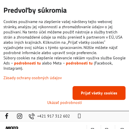
Predvoľby súkromia
Cookies používame na zlepšenie vašej návštevy tejto webovej
stránky, analýzu jej výkonnosti a zhromažďovanie údajov o jej
používaní. Na tento účel môžeme použiť nástroje a služby tretích
strán a zhromaždené údaje sa môžu preniesť k partnerom v EÚ, USA
alebo iných krajinách. Kliknutím na „Prijať všetky cookies“
vyjadrujete svoj súhlas s týmto spracovaním. Nižšie môžete nájsť
podrobné informácie alebo upraviť svoje preferencie.
Súbory cookies na zlepšenie relevancie reklám využíva služba Google
Ads –
podrobnosti tu
alebo Meta –
podrobnosti tu
(Facebook,
Instagram).
Zásady ochrany osobných údajov
Prijať všetky cookies
Ukázať podrobnosti
+421 917 312 602