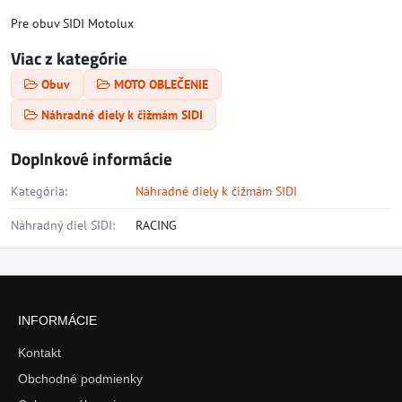
Pre obuv SIDI Motolux
Viac z kategórie
Obuv
MOTO OBLEČENIE
Náhradné diely k čižmám SIDI
Doplnkové informácie
Kategória:
Náhradné diely k čižmám SIDI
Náhradný diel SIDI:
RACING
INFORMÁCIE
Kontakt
Obchodné podmienky