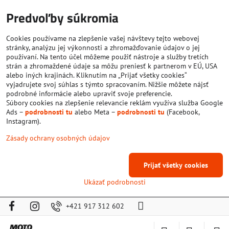
Predvoľby súkromia
Cookies používame na zlepšenie vašej návštevy tejto webovej
stránky, analýzu jej výkonnosti a zhromažďovanie údajov o jej
používaní. Na tento účel môžeme použiť nástroje a služby tretích
strán a zhromaždené údaje sa môžu preniesť k partnerom v EÚ, USA
alebo iných krajinách. Kliknutím na „Prijať všetky cookies“
vyjadrujete svoj súhlas s týmto spracovaním. Nižšie môžete nájsť
podrobné informácie alebo upraviť svoje preferencie.
Súbory cookies na zlepšenie relevancie reklám využíva služba Google
Ads –
podrobnosti tu
alebo Meta –
podrobnosti tu
(Facebook,
Instagram).
Zásady ochrany osobných údajov
Prijať všetky cookies
Ukázať podrobnosti
+421 917 312 602