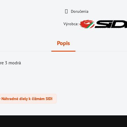
Doručenia
Výrobca:
Popis
ire 3 modrá
Náhradné diely k čižmám SIDI