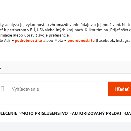
ky, analýzu jej výkonnosti a zhromažďovanie údajov o jej používaní. Na 
ť k partnerom v EÚ, USA alebo iných krajinách. Kliknutím na „Prijať všetk
rmácie alebo upraviť svoje preferencie.
le Ads –
podrobnosti tu
alebo Meta –
podrobnosti tu
(Facebook, Instagra
k
Hľadať
LEČENIE
MOTO PRÍSLUŠENSTVO
AUTORIZOVANÝ PREDAJ
DA