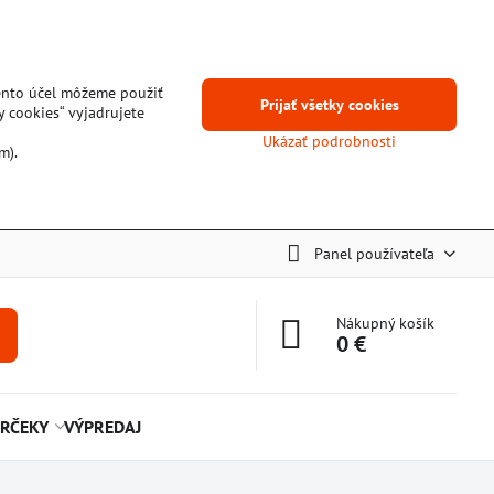
tento účel môžeme použiť
Prijať všetky cookies
y cookies“ vyjadrujete
Ukázať podrobnosti
m).
Panel používateľa
Nákupný košík
0 €
RČEKY
VÝPREDAJ