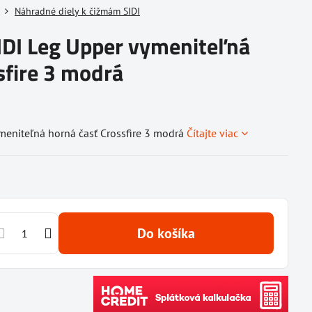
Náhradné diely k čižmám SIDI
IDI Leg Upper vymeniteľná
sfire 3 modrá
meniteľná horná časť Crossfire 3 modrá
Čítajte viac
Do košíka