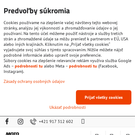
Predvoľby súkromia
Cookies používame na zlepšenie vašej návštevy tejto webovej
stránky, analýzu jej výkonnosti a zhromažďovanie údajov o jej
používaní. Na tento účel môžeme použiť nástroje a služby tretích
strán a zhromaždené údaje sa môžu preniesť k partnerom v EÚ, USA
alebo iných krajinách. Kliknutím na „Prijať všetky cookies“
vyjadrujete svoj súhlas s týmto spracovaním. Nižšie môžete nájsť
podrobné informácie alebo upraviť svoje preferencie.
Súbory cookies na zlepšenie relevancie reklám využíva služba Google
Ads –
podrobnosti tu
alebo Meta –
podrobnosti tu
(Facebook,
Instagram).
Zásady ochrany osobných údajov
Prijať všetky cookies
Ukázať podrobnosti
+421 917 312 602