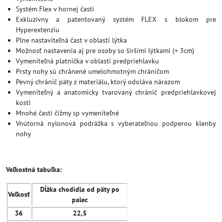
Systém Flex v hornej časti
Exkluzívny a patentovaný systém FLEX s blokom pre
Hyperextenziu
Plne nastaviteľná čast v oblasti lýtka
Možnosť nastavenia aj pre osoby so širšími lýtkami (+ 3cm)
Vymeniteľná platnička v oblasti predpriehlavku
Prsty nohy sú chránené umelohmotným chráničom
Pevný chránič päty z materiálu, ktorý odoláva nárazom
Vymeniteľný a anatomicky tvarovaný chránič predpriehlavkovej
kosti
Mnohé časti čižmy sp vymeniteľné
Vnútorná nylonová podrážka s vyberateľnou podperou klenby
nohy
Veľkostná tabuľka:
Dĺžka chodidla od päty po
Veľkosť
palec
36
22,5