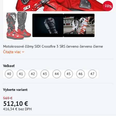
10%
Motokrosové čižmy SIDI Crossfire 3 SRS červeno červeno čierne
Čítajte viac
Veľkosť
40
41
42
43
44
45
46
47
Dostupné
Dostupné
Dostupné
Dostupné
Dostupné
Dostupné
Dostupné
Dostupné
u
u
u
u
u
u
u
u
dodávateľa
dodávateľa
dodávateľa
dodávateľa
dodávateľa
dodávateľa
dodávateľa
dodávate
Vyberte variant
569 €
512,10 €
416,34 €
bez DPH