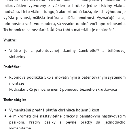
mikrovlákien vytvorený z vlákien o hrúbke jedne tisíciny vlákna
hodvábu. Tieto vlákna fungujú ako prírodná koža, ale ich výhodou je
vyššia pevnosť, mäkšia textúra a nižšia hmotnosť. Vyznačujú sa aj
odolnosťou voči vode, oderu, sú vysoko odolné voči opotrebovaniu.
Technomicro sa nezafarbí. Údržba tohto materiálu je nenáročná.
Vnútro:
Vnútro je z patentovanej tkaniny Cambrelle® a teflónovej
sieťoviny
Podrážka:
Rybinová podrážka SRS s inovatívnym a patentovaným systémom
montáže
Podrážku SRS je možné meniť pomocou bežného skrutkovača
Technológie:
Vymeniteľná predná platňa chrániaca holennú kosť
4 mikrometrické nastaviteľné pracky s pamäťovým nastavovacím
pásikom. Pracky pásiky a pevné pracky sú jednoducho
vymeniteľné