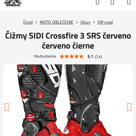
Úvod
MOTO OBLEČENIE
Obuv
Off-road
Čižmy SIDI Crossfire 3 SRS červeno
červeno čierne
Hodnotenie
5
/
5
(
1
x)