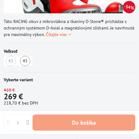
34%
Táto RACING obuv z mikrovlákna a tkaniny D-Stone® prichádza s
ochranným systémom D-Axial a magnéziovými slidrami. Je navrhnutá
pre maximálny výkon.
Čítajte viac
Veľkosť
43
45
Vypredané
Skladom
Vyberte variant
410 €
269 €
218,70 €
bez DPH
Do košíka