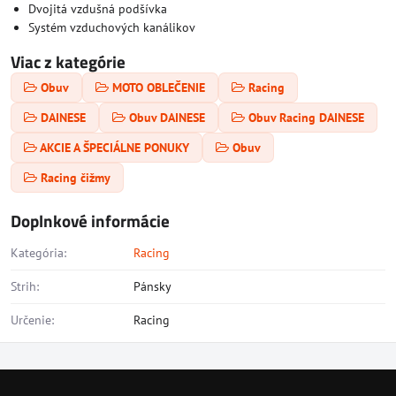
Dvojitá vzdušná podšívka
Systém vzduchových kanálikov
Viac z kategórie
Obuv
MOTO OBLEČENIE
Racing
DAINESE
Obuv DAINESE
Obuv Racing DAINESE
AKCIE A ŠPECIÁLNE PONUKY
Obuv
Racing čižmy
Doplnkové informácie
Kategória:
Racing
Strih:
Pánsky
Určenie:
Racing