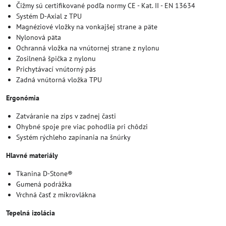
Čižmy sú certifikované podľa normy CE - Kat. II - EN 13634
Systém D-Axial z TPU
Magnéziové vložky na vonkajšej strane a päte
Nylonová päta
Ochranná vložka na vnútornej strane z nylonu
Zosilnená špička z nylonu
Prichytávací vnútorný pás
Zadná vnútorná vložka TPU
Ergonómia
Zatváranie na zips v zadnej časti
Ohybné spoje pre viac pohodlia pri chôdzi
Systém rýchleho zapínania na šnúrky
Hlavné materiály
Tkanina D-Stone®
Gumená podrážka
Vrchná časť z mikrovlákna
Tepelná izolácia