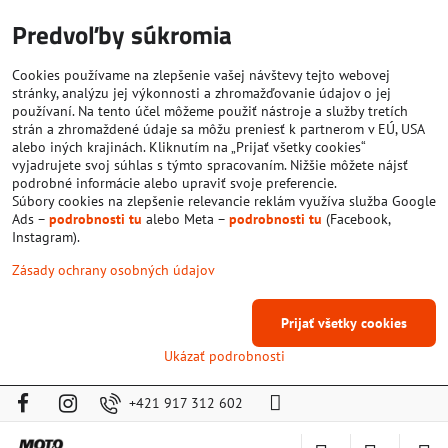
Predvoľby súkromia
Cookies používame na zlepšenie vašej návštevy tejto webovej
stránky, analýzu jej výkonnosti a zhromažďovanie údajov o jej
používaní. Na tento účel môžeme použiť nástroje a služby tretích
strán a zhromaždené údaje sa môžu preniesť k partnerom v EÚ, USA
alebo iných krajinách. Kliknutím na „Prijať všetky cookies“
vyjadrujete svoj súhlas s týmto spracovaním. Nižšie môžete nájsť
podrobné informácie alebo upraviť svoje preferencie.
Súbory cookies na zlepšenie relevancie reklám využíva služba Google
Ads –
podrobnosti tu
alebo Meta –
podrobnosti tu
(Facebook,
Instagram).
Zásady ochrany osobných údajov
Prijať všetky cookies
Ukázať podrobnosti
+421 917 312 602