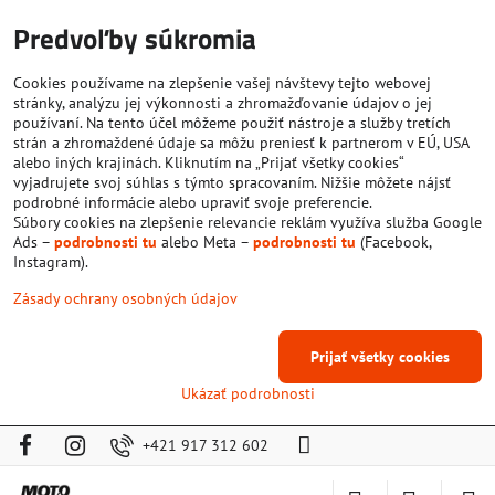
Predvoľby súkromia
Cookies používame na zlepšenie vašej návštevy tejto webovej
stránky, analýzu jej výkonnosti a zhromažďovanie údajov o jej
používaní. Na tento účel môžeme použiť nástroje a služby tretích
strán a zhromaždené údaje sa môžu preniesť k partnerom v EÚ, USA
alebo iných krajinách. Kliknutím na „Prijať všetky cookies“
vyjadrujete svoj súhlas s týmto spracovaním. Nižšie môžete nájsť
podrobné informácie alebo upraviť svoje preferencie.
Súbory cookies na zlepšenie relevancie reklám využíva služba Google
Ads –
podrobnosti tu
alebo Meta –
podrobnosti tu
(Facebook,
Instagram).
Zásady ochrany osobných údajov
Prijať všetky cookies
Ukázať podrobnosti
+421 917 312 602