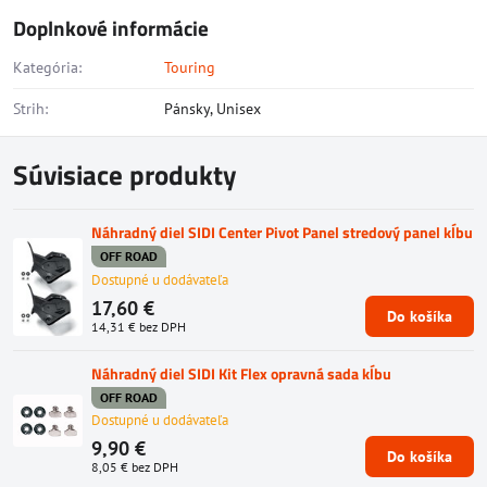
Doplnkové informácie
Kategória:
Touring
Strih:
Pánsky, Unisex
Súvisiace produkty
Náhradný diel SIDI Center Pivot Panel stredový panel kĺbu
OFF ROAD
Dostupné u dodávateľa
17,60 €
Do košíka
14,31 €
bez DPH
Náhradný diel SIDI Kit Flex opravná sada kĺbu
OFF ROAD
Dostupné u dodávateľa
9,90 €
Do košíka
8,05 €
bez DPH