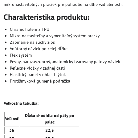
mikronastaviteľných praciek pre pohodlie na dlhé vzdialenosti.
Charakteristika produktu:
Chránič holení z TPU
Mikro nastaviteľný a vymeniteľný systém pracky
Zapínanie na suchý zips
Vnútorný návlek po celej dĺžke
Flex systém
Pevný, nárazuvzdorný, anatomicky tvarovaný pätový návlek
Reflexné vložky v zadnej časti
Elastický panel v oblasti lýtok
Protišmyková gumená podrážka
Veľkostná tabuľka:
Dĺžka chodidla od päty po
Veľkosť
palec
36
22,5