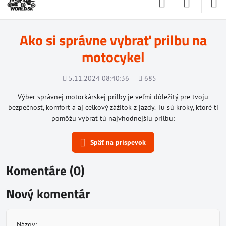
Ako si správne vybrať prilbu na
motocykel
Pridané
Počet
5.11.2024 08:40:36
685
zobrazení
Výber správnej motorkárskej prilby je veľmi dôležitý pre tvoju
bezpečnosť, komfort a aj celkový zážitok z jazdy. Tu sú kroky, ktoré ti
pomôžu vybrať tú najvhodnejšiu prilbu:
Späť na príspevok
Komentáre (0)
Nový komentár
Názov: