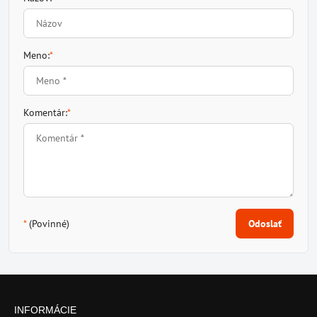
Meno:
*
Komentár:
*
*
(Povinné)
Odoslať
INFORMÁCIE