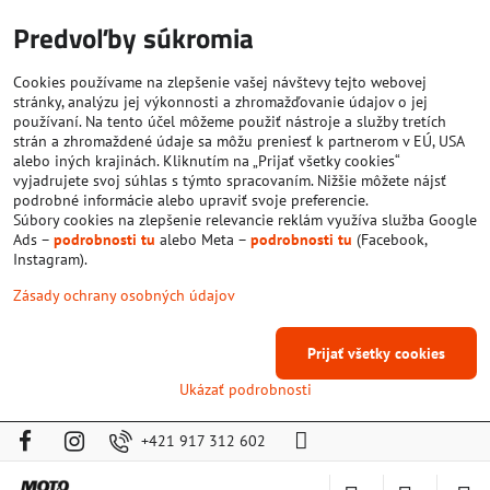
Predvoľby súkromia
Cookies používame na zlepšenie vašej návštevy tejto webovej
stránky, analýzu jej výkonnosti a zhromažďovanie údajov o jej
používaní. Na tento účel môžeme použiť nástroje a služby tretích
strán a zhromaždené údaje sa môžu preniesť k partnerom v EÚ, USA
alebo iných krajinách. Kliknutím na „Prijať všetky cookies“
vyjadrujete svoj súhlas s týmto spracovaním. Nižšie môžete nájsť
podrobné informácie alebo upraviť svoje preferencie.
Súbory cookies na zlepšenie relevancie reklám využíva služba Google
Ads –
podrobnosti tu
alebo Meta –
podrobnosti tu
(Facebook,
Instagram).
Zásady ochrany osobných údajov
Prijať všetky cookies
Ukázať podrobnosti
+421 917 312 602